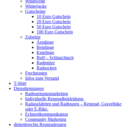
Windweste
Winterjacke
Gutscheine
10 Euro Gutschein
20 Euro Gutschein
50 Euro Gutschein
100 Euro Gutschein
Zubehör
Ärmlinge
Beinlinge
Knielinge
Buff – Schlauchtuch
Radmütze
Radsocken
Frechposten
Infos zum Versand
T-Shirt
Dienstleistungen
Radtourismusmarketing
Individuelle Rennradbekleidung.
Radausfahrten und Radtouren – Rennrad, Gravelbike
oder E-Bike.
Echtzeitkommunikation
Community Marketing
dieketterechts Rennradrouten