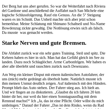
Der Berg hat uns aber gerufen. So war die Weiterfahrt nach Riviera
del Gardone und anschließend die Auffahrt nach San Michele eine
logische Schlussfolgerung. Rauf ein Genuss. An die 5° Steigung
waren es im Schnitt. Das Unheil machte sich aber jetzt schon
bemerkbar. Meine Schlatung mit Shimano Schaltseil und No-Name
Bowdenzug zickte gewaltig. Die Notlösung erwies sich als falsch.
Da musste was gemacht werden.
Starke Nerven und gute Bremsen.
Die Abfahrt zurück war ein sehr gutes Training. Steil und spitz. Die
Kehren haben es hier in sich. Man hat das Gefühl gleich im See zu
landen. Dazu noch Schlaglöcher. Arme Carbonfelgen. Wir haben es
aber alle überlebt und rauschten zurück nach Desenzano.
Am Weg ein kleiner Disput mit einem italienischen Autofahrer, der
uns (mich) mehr gedrängt als überholt hatte. Natürlich musste ich
ihm meinen Unmut deutlich zeigen. Auf italienisch mit den Händen.
Prompt blieb das Auto stehen. Der Fahrer stieg aus. Ich hielt an.
Und wir fingen an zu diskutieren. „Glaubst du ich fahren 20 km
hinter dir her, nur weil du hier einen Sonntagsausflug mit dem
Rennrad machst?“ Ich „Ja, das ist eine Pflicht. Oder willst du mich
umbringen.“ Darauf der Fahrer „Das ist dein Risiko, wenn du Rad