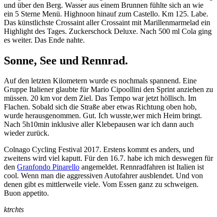
und über den Berg. Wasser aus einem Brunnen fühlte sich an wie
ein 5 Sterne Menü. Highnoon hinauf zum Castello. Km 125. Labe.
Das künstlichste Crossaint aller Crossaint mit Marillenmarmelad ein
Highlight des Tages. Zuckerschock Deluxe. Nach 500 ml Cola ging
es weiter. Das Ende nahte.
Sonne, See und Rennrad.
Auf den letzten Kilometern wurde es nochmals spannend. Eine
Gruppe Italiener glaubte für Mario Cipoollini den Sprint anziehen zu
müssen. 20 km vor dem Ziel. Das Tempo war jetzt höllisch. Im
Flachen. Sobald sich die Straße aber etwas Richtung oben hob,
wurde herausgenommen. Gut. Ich wusste,wer mich Heim bringt.
Nach 5h10min inklusive aller Klebepausen war ich dann auch
wieder zurück.
Colnago Cycling Festival 2017. Erstens kommt es anders, und
zweitens wird viel kaputt. Für den 16.7. habe ich mich deswegen für
den
Granfondo Pinarello
angemeldet. Rennradfahren ist Italien ist
cool. Wenn man die aggressiven Autofahrer ausblendet. Und von
denen gibt es mittlerweile viele. Vom Essen ganz zu schweigen.
Buon appetito.
ktrchts