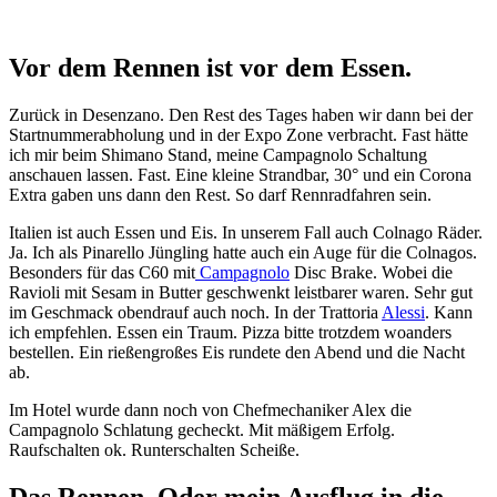
Vor dem Rennen ist vor dem Essen.
Zurück in Desenzano. Den Rest des Tages haben wir dann bei der
Startnummerabholung und in der Expo Zone verbracht. Fast hätte
ich mir beim Shimano Stand, meine Campagnolo Schaltung
anschauen lassen. Fast. Eine kleine Strandbar, 30° und ein Corona
Extra gaben uns dann den Rest. So darf Rennradfahren sein.
Italien ist auch Essen und Eis. In unserem Fall auch Colnago Räder.
Ja. Ich als Pinarello Jüngling hatte auch ein Auge für die Colnagos.
Besonders für das C60 mit
Campagnolo
Disc Brake. Wobei die
Ravioli mit Sesam in Butter geschwenkt leistbarer waren. Sehr gut
im Geschmack obendrauf auch noch. In der Trattoria
Alessi
. Kann
ich empfehlen. Essen ein Traum. Pizza bitte trotzdem woanders
bestellen. Ein rießengroßes Eis rundete den Abend und die Nacht
ab.
Im Hotel wurde dann noch von Chefmechaniker Alex die
Campagnolo Schlatung gecheckt. Mit mäßigem Erfolg.
Raufschalten ok. Runterschalten Scheiße.
Das Rennen. Oder mein Ausflug in die