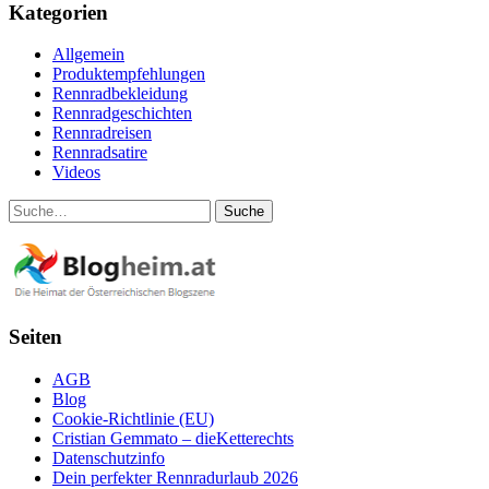
Kategorien
Allgemein
Produktempfehlungen
Rennradbekleidung
Rennradgeschichten
Rennradreisen
Rennradsatire
Videos
Suche
Seiten
AGB
Blog
Cookie-Richtlinie (EU)
Cristian Gemmato – dieKetterechts
Datenschutzinfo
Dein perfekter Rennradurlaub 2026