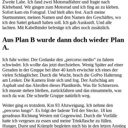
Zweite Labe. Ich fand zwei Motorradfahrer und fragte nach
Klebeband. Wir gingen zum Motorrad und ich fing an zu kleben.
Sofort kam ein Fotograf. Und hielt alles fest. Auch meine
Startnummer, meinen Namen und den Namen des Geschäftes, wo
ich den Sattel gekauft haben soll. Ich gab Auskunft. Und alle
lachten. Mit Kabelbinder befestige ich alles noch zusätzlich.
Aus Plan B wurde dann doch wieder Plan
A.
Ich fuhr weiter. Der Gedanke den „percorso medio“ zu fahren
schwindet. Ich wollte das jetzt durchziehen. Wenig Später auf einer
Geraden in der Gruppe bei über 40 km/h erwischte ich eines der
vielen Schlaglöcher. Durch die Wucht, brach die GoPro Halterung
am Lenker. Die Kamera löste sich und fog. Der Aufschlag am
Asphalt und das Abrollen dieses Plastikteils. Was für Schmerzen.
Ich musste stehen bleiben, zurückfahren und das einsammeln, was
noch da war. Die schnelle Gruppe natürlich weg.
Weiter ging es trotzdem. Km 93 Abzweigung. Ich nehme den
„percorso lungo“. Es folgt der fadeste Teil der Stecke. 18 km
geradeaus Richtung Westen mit Gegenwind. Durch die Vorfälle
hatte ich vergesen zu essen und meine Trinkflasche zu füllen.
Hunger, Durst und Krämpfe begleiten mich bis in den letzen Anstieg