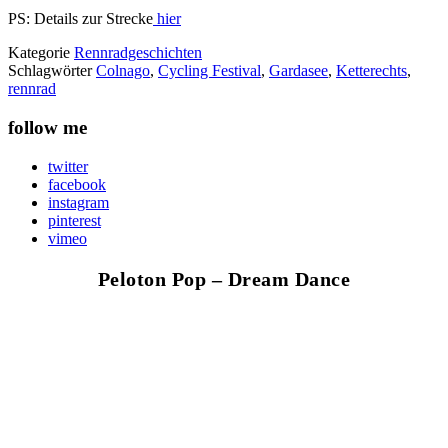
PS: Details zur Strecke
hier
Kategorie
Rennradgeschichten
Schlagwörter
Colnago
,
Cycling Festival
,
Gardasee
,
Ketterechts
,
rennrad
follow me
twitter
facebook
instagram
pinterest
vimeo
Peloton Pop – Dream Dance