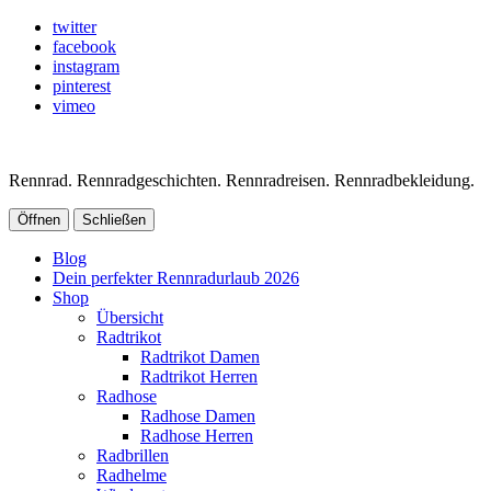
twitter
facebook
instagram
pinterest
vimeo
Rennrad. Rennradgeschichten. Rennradreisen. Rennradbekleidung.
Öffnen
Schließen
Blog
Dein perfekter Rennradurlaub 2026
Shop
Übersicht
Radtrikot
Radtrikot Damen
Radtrikot Herren
Radhose
Radhose Damen
Radhose Herren
Radbrillen
Radhelme