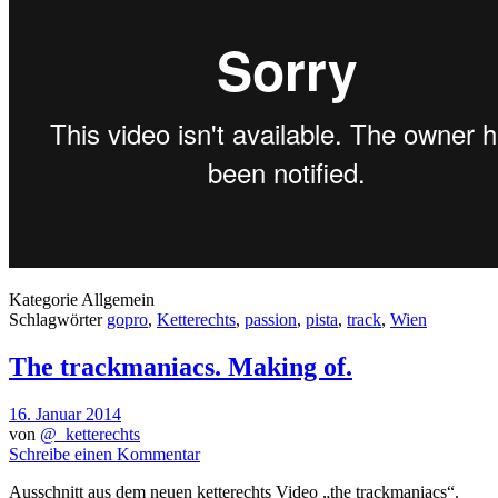
Kategorie
Allgemein
Schlagwörter
gopro
,
Ketterechts
,
passion
,
pista
,
track
,
Wien
The trackmaniacs. Making of.
16. Januar 2014
von
@_ketterechts
Schreibe einen Kommentar
Ausschnitt aus dem neuen ketterechts Video „the trackmaniacs“.