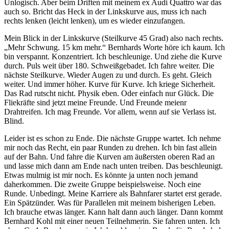
Unlogisch. Aber beim Driften mit meinem ex Audi Quattro war das
auch so. Bricht das Heck in der Linkskurve aus, muss ich nach
rechts lenken (leicht lenken), um es wieder einzufangen.
Mein Blick in der Linkskurve (Steilkurve 45 Grad) also nach rechts.
„Mehr Schwung. 15 km mehr.“ Bernhards Worte höre ich kaum. Ich
bin verspannt. Konzentriert. Ich beschleunige. Und ziehe die Kurve
durch. Puls weit über 180. Schweißgebadet. Ich fahre weiter. Die
nächste Steilkurve. Wieder Augen zu und durch. Es geht. Gleich
weiter. Und immer höher. Kurve für Kurve. Ich kriege Sicherheit.
Das Rad rutscht nicht. Physik eben. Oder einfach nur Glück. Die
Fliekräfte sind jetzt meine Freunde. Und Freunde meienr
Drahtreifen. Ich mag Freunde. Vor allem, wenn auf sie Verlass ist.
Blind.
Leider ist es schon zu Ende. Die nächste Gruppe wartet. Ich nehme
mir noch das Recht, ein paar Runden zu drehen. Ich bin fast allein
auf der Bahn. Und fahre die Kurven am äußersten oberen Rad an
und lasse mich dann am Ende nach unten treiben. Das beschleunigt.
Etwas mulmig ist mir noch. Es könnte ja unten noch jemand
daherkommen. Die zweite Gruppe beispielsweise. Noch eine
Runde. Unbedingt. Meine Karriere als Bahnfarer startet erst gerade.
Ein Spätzünder. Was für Parallelen mit meinem bisherigen Leben.
Ich brauche etwas länger. Kann halt dann auch länger. Dann kommt
Bernhard Kohl mit einer neuen Teilnehmerin. Sie fahren unten. Ich