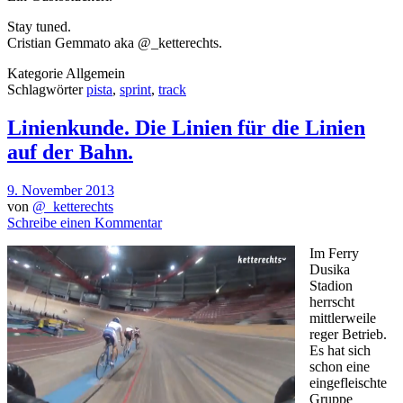
Stay tuned.
Cristian Gemmato aka @_ketterechts.
Kategorie
Allgemein
Schlagwörter
pista
,
sprint
,
track
Linienkunde. Die Linien für die Linien
auf der Bahn.
9. November 2013
von
@_ketterechts
Schreibe einen Kommentar
Im Ferry
Dusika
Stadion
herrscht
mittlerweile
reger Betrieb.
Es hat sich
schon eine
eingefleischte
Gruppe