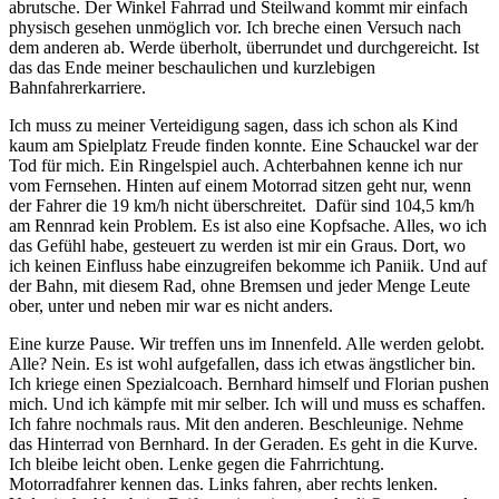
abrutsche. Der Winkel Fahrrad und Steilwand kommt mir einfach
physisch gesehen unmöglich vor. Ich breche einen Versuch nach
dem anderen ab. Werde überholt, überrundet und durchgereicht. Ist
das das Ende meiner beschaulichen und kurzlebigen
Bahnfahrerkarriere.
Ich muss zu meiner Verteidigung sagen, dass ich schon als Kind
kaum am Spielplatz Freude finden konnte. Eine Schauckel war der
Tod für mich. Ein Ringelspiel auch. Achterbahnen kenne ich nur
vom Fernsehen. Hinten auf einem Motorrad sitzen geht nur, wenn
der Fahrer die 19 km/h nicht überschreitet. Dafür sind 104,5 km/h
am Rennrad kein Problem. Es ist also eine Kopfsache. Alles, wo ich
das Gefühl habe, gesteuert zu werden ist mir ein Graus. Dort, wo
ich keinen Einfluss habe einzugreifen bekomme ich Paniik. Und auf
der Bahn, mit diesem Rad, ohne Bremsen und jeder Menge Leute
ober, unter und neben mir war es nicht anders.
Eine kurze Pause. Wir treffen uns im Innenfeld. Alle werden gelobt.
Alle? Nein. Es ist wohl aufgefallen, dass ich etwas ängstlicher bin.
Ich kriege einen Spezialcoach. Bernhard himself und Florian pushen
mich. Und ich kämpfe mit mir selber. Ich will und muss es schaffen.
Ich fahre nochmals raus. Mit den anderen. Beschleunige. Nehme
das Hinterrad von Bernhard. In der Geraden. Es geht in die Kurve.
Ich bleibe leicht oben. Lenke gegen die Fahrrichtung.
Motorradfahrer kennen das. Links fahren, aber rechts lenken.