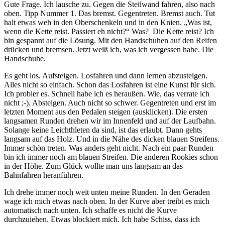
Gute Frage. Ich lausche zu. Gegen die Steilwand fahren, also nach
oben. Tipp Nummer 1. Das bremst. Gegentreten. Bremst auch. Tut
halt etwas weh in den Oberschenkeln und in den Knien. „Was ist,
wenn die Kette reist. Passiert eh nicht?“ Was? Die Kette reist? Ich
bin gespannt auf die Lösung. Mit den Handschuhen auf den Reifen
drücken und bremsen. Jetzt weiß ich, was ich vergessen habe. Die
Handschuhe.
Es geht los. Aufsteigen. Losfahren und dann lernen abzusteigen.
Alles nicht so einfach. Schon das Losfahren ist eine Kunst für sich.
Ich probier es. Schnell habe ich es heraußen. Wie, das verrate ich
nicht ;-). Absteigen. Auch nicht so schwer. Gegentreten und erst im
letzten Moment aus den Pedalen steigen (ausklicken). Die ersten
langsamen Runden drehen wir im Innenfeld und auf der Laufbahn.
Solange keine Leichthleten da sind, ist das erlaubt. Dann gehts
langsam auf das Holz. Und in die Nähe des dicken blauen Streifens.
Immer schön treten. Was anders geht nicht. Nach ein paar Runden
bin ich immer noch am blauen Streifen. Die anderen Rookies schon
in der Höhe. Zum Glück wollte man uns langsam an das
Bahnfahren heranführen.
Ich drehe immer noch weit unten meine Runden. In den Geraden
wage ich mich etwas nach oben. In der Kurve aber treibt es mich
automatisch nach unten. Ich schaffe es nicht die Kurve
durchzuiehen. Etwas blockiert mich. Ich habe Schiss, dass ich