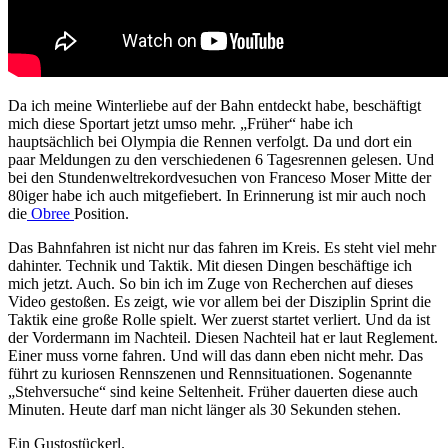
Da ich meine Winterliebe auf der Bahn entdeckt habe, beschäftigt
mich diese Sportart jetzt umso mehr. „Früher“ habe ich
hauptsächlich bei Olympia die Rennen verfolgt. Da und dort ein
paar Meldungen zu den verschiedenen 6 Tagesrennen gelesen. Und
bei den Stundenweltrekordvesuchen von Franceso Moser Mitte der
80iger habe ich auch mitgefiebert. In Erinnerung ist mir auch noch
die
Obree
Position.
Das Bahnfahren ist nicht nur das fahren im Kreis. Es steht viel mehr
dahinter. Technik und Taktik. Mit diesen Dingen beschäftige ich
mich jetzt. Auch. So bin ich im Zuge von Recherchen auf dieses
Video gestoßen. Es zeigt, wie vor allem bei der Disziplin Sprint die
Taktik eine große Rolle spielt. Wer zuerst startet verliert. Und da ist
der Vordermann im Nachteil. Diesen Nachteil hat er laut Reglement.
Einer muss vorne fahren. Und will das dann eben nicht mehr. Das
führt zu kuriosen Rennszenen und Rennsituationen. Sogenannte
„Stehversuche“ sind keine Seltenheit. Früher dauerten diese auch
Minuten. Heute darf man nicht länger als 30 Sekunden stehen.
Ein Gustostückerl.