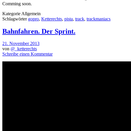
Comming soon.
Kategorie
Allgemein
Schlagwörter
gopro
,
Ketterechts
,
pista
,
track
,
trackmaniacs
Bahnfahren. Der Sprint.
21. November 2013
von
@_ketterechts
Schreibe einen Kommentar