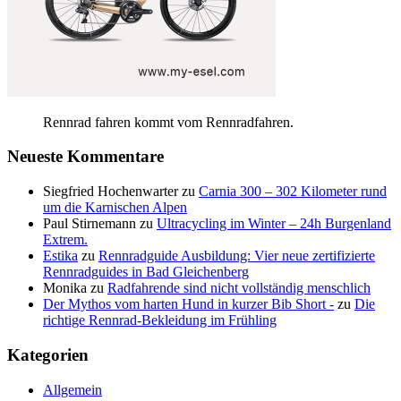
Rennrad fahren kommt vom Rennradfahren.
Neueste Kommentare
Siegfried Hochenwarter
zu
Carnia 300 – 302 Kilometer rund
um die Karnischen Alpen
Paul Stirnemann
zu
Ultracycling im Winter – 24h Burgenland
Extrem.
Estika
zu
Rennradguide Ausbildung: Vier neue zertifizierte
Rennradguides in Bad Gleichenberg
Monika
zu
Radfahrende sind nicht vollständig menschlich
Der Mythos vom harten Hund in kurzer Bib Short -
zu
Die
richtige Rennrad-Bekleidung im Frühling
Kategorien
Allgemein