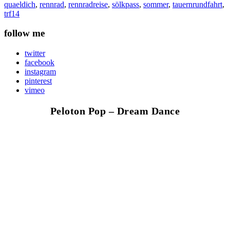
quaeldich
,
rennrad
,
rennradreise
,
sölkpass
,
sommer
,
tauernrundfahrt
,
trf14
follow me
twitter
facebook
instagram
pinterest
vimeo
Peloton Pop – Dream Dance