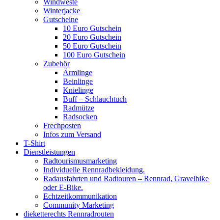
Windweste
Winterjacke
Gutscheine
10 Euro Gutschein
20 Euro Gutschein
50 Euro Gutschein
100 Euro Gutschein
Zubehör
Ärmlinge
Beinlinge
Knielinge
Buff – Schlauchtuch
Radmütze
Radsocken
Frechposten
Infos zum Versand
T-Shirt
Dienstleistungen
Radtourismusmarketing
Individuelle Rennradbekleidung.
Radausfahrten und Radtouren – Rennrad, Gravelbike
oder E-Bike.
Echtzeitkommunikation
Community Marketing
dieketterechts Rennradrouten