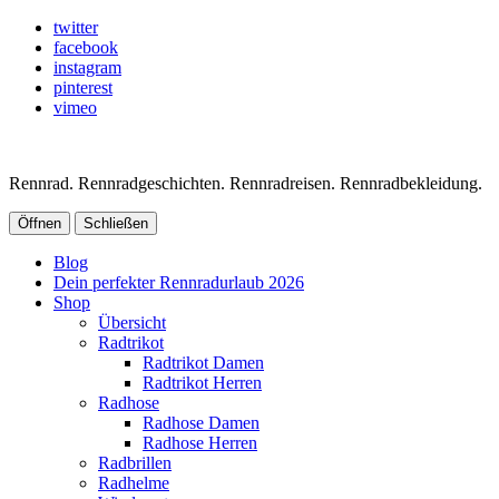
twitter
facebook
instagram
pinterest
vimeo
Rennrad. Rennradgeschichten. Rennradreisen. Rennradbekleidung.
Öffnen
Schließen
Blog
Dein perfekter Rennradurlaub 2026
Shop
Übersicht
Radtrikot
Radtrikot Damen
Radtrikot Herren
Radhose
Radhose Damen
Radhose Herren
Radbrillen
Radhelme