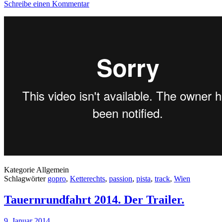
Schreibe einen Kommentar
Kategorie
Allgemein
Schlagwörter
gopro
,
Ketterechts
,
passion
,
pista
,
track
,
Wien
Tauernrundfahrt 2014. Der Trailer.
9. Januar 2014