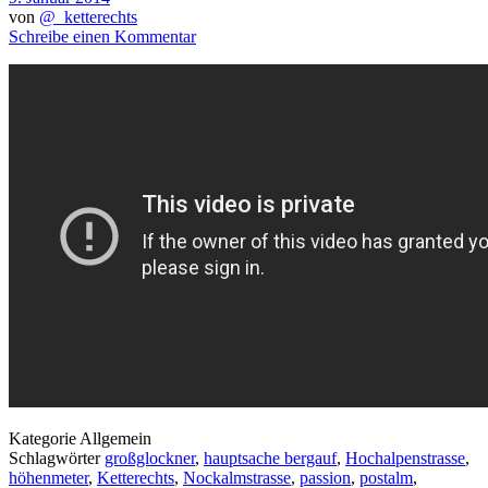
von
@_ketterechts
Schreibe einen Kommentar
Kategorie
Allgemein
Schlagwörter
großglockner
,
hauptsache bergauf
,
Hochalpenstrasse
,
höhenmeter
,
Ketterechts
,
Nockalmstrasse
,
passion
,
postalm
,