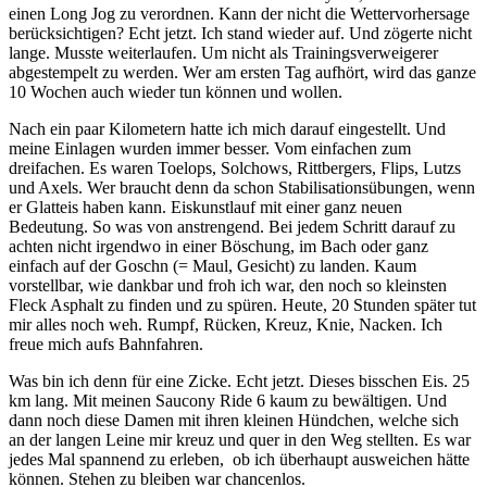
einen Long Jog zu verordnen. Kann der nicht die Wettervorhersage
berücksichtigen? Echt jetzt. Ich stand wieder auf. Und zögerte nicht
lange. Musste weiterlaufen. Um nicht als Trainingsverweigerer
abgestempelt zu werden. Wer am ersten Tag aufhört, wird das ganze
10 Wochen auch wieder tun können und wollen.
Nach ein paar Kilometern hatte ich mich darauf eingestellt. Und
meine Einlagen wurden immer besser. Vom einfachen zum
dreifachen. Es waren
Toelops, Solchows, Rittbergers, Flips, Lutzs
und Axels. Wer braucht denn da schon Stabilisationsübungen, wenn
er Glatteis haben kann. Eiskunstlauf mit einer ganz neuen
Bedeutung. So was von anstrengend. Bei jedem Schritt darauf zu
achten nicht irgendwo in einer Böschung, im Bach oder ganz
einfach auf der Goschn (= Maul, Gesicht) zu landen. Kaum
vorstellbar, wie dankbar und froh ich war, den noch so kleinsten
Fleck Asphalt zu finden und zu spüren. Heute, 20 Stunden später tut
mir alles noch weh. Rumpf, Rücken, Kreuz, Knie, Nacken. Ich
freue mich aufs Bahnfahren.
Was bin ich denn für eine Zicke. Echt jetzt. Dieses bisschen Eis. 25
km lang. Mit meinen Saucony Ride 6 kaum zu bewältigen. Und
dann noch diese Damen mit ihren kleinen Hündchen, welche sich
an der langen Leine mir kreuz und quer in den Weg stellten. Es war
jedes Mal spannend zu erleben, ob ich überhaupt ausweichen hätte
können. Stehen zu bleiben war chancenlos.