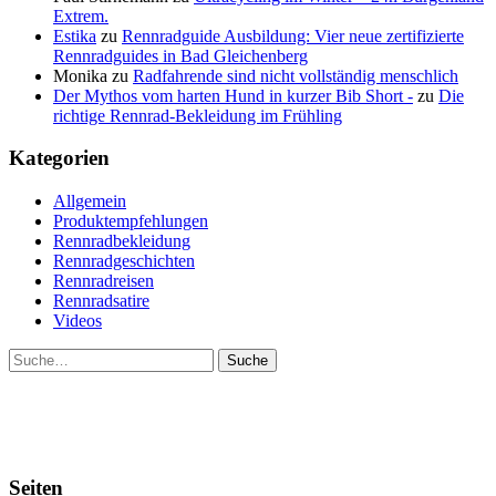
Extrem.
Estika
zu
Rennradguide Ausbildung: Vier neue zertifizierte
Rennradguides in Bad Gleichenberg
Monika
zu
Radfahrende sind nicht vollständig menschlich
Der Mythos vom harten Hund in kurzer Bib Short -
zu
Die
richtige Rennrad-Bekleidung im Frühling
Kategorien
Allgemein
Produktempfehlungen
Rennradbekleidung
Rennradgeschichten
Rennradreisen
Rennradsatire
Videos
Suche
Seiten