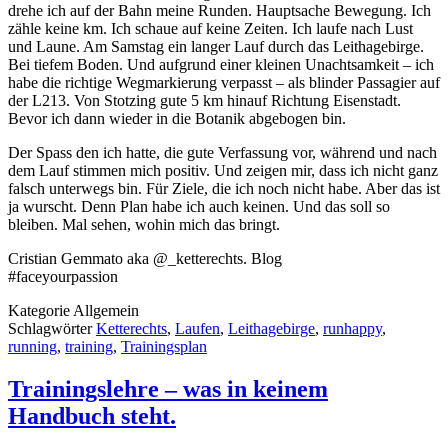
drehe ich auf der Bahn meine Runden. Hauptsache Bewegung. Ich
zähle keine km. Ich schaue auf keine Zeiten. Ich laufe nach Lust
und Laune. Am Samstag ein langer Lauf durch das Leithagebirge.
Bei tiefem Boden. Und aufgrund einer kleinen Unachtsamkeit – ich
habe die richtige Wegmarkierung verpasst – als blinder Passagier auf
der L213. Von Stotzing gute 5 km hinauf Richtung Eisenstadt.
Bevor ich dann wieder in die Botanik abgebogen bin.
Der Spass den ich hatte, die gute Verfassung vor, während und nach
dem Lauf stimmen mich positiv. Und zeigen mir, dass ich nicht ganz
falsch unterwegs bin. Für Ziele, die ich noch nicht habe. Aber das ist
ja wurscht. Denn Plan habe ich auch keinen. Und das soll so
bleiben. Mal sehen, wohin mich das bringt.
Cristian Gemmato aka @_ketterechts. Blog
#faceyourpassion
Kategorie
Allgemein
Schlagwörter
Ketterechts
,
Laufen
,
Leithagebirge
,
runhappy
,
running
,
training
,
Trainingsplan
Trainingslehre – was in keinem
Handbuch steht.