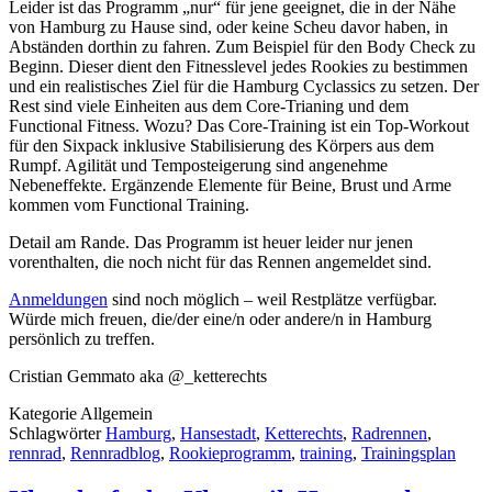
Leider ist das Programm „nur“ für jene geeignet, die in der Nähe
von Hamburg zu Hause sind, oder keine Scheu davor haben, in
Abständen dorthin zu fahren. Zum Beispiel für den Body Check zu
Beginn. Dieser dient den Fitnesslevel jedes Rookies zu bestimmen
und ein realistisches Ziel für die Hamburg Cyclassics zu setzen. Der
Rest sind viele Einheiten aus dem Core-Trianing und dem
Functional Fitness. Wozu? Das Core-Training ist ein Top-Workout
für den Sixpack inklusive Stabilisierung des Körpers aus dem
Rumpf. Agilität und Temposteigerung sind angenehme
Nebeneffekte. Ergänzende Elemente für Beine, Brust und Arme
kommen vom Functional Training.
Detail am Rande. Das Programm ist heuer leider nur jenen
vorenthalten, die noch nicht für das Rennen angemeldet sind.
Anmeldungen
sind noch möglich – weil Restplätze verfügbar.
Würde mich freuen, die/der eine/n oder andere/n in Hamburg
persönlich zu treffen.
Cristian Gemmato aka @_ketterechts
Kategorie
Allgemein
Schlagwörter
Hamburg
,
Hansestadt
,
Ketterechts
,
Radrennen
,
rennrad
,
Rennradblog
,
Rookieprogramm
,
training
,
Trainingsplan