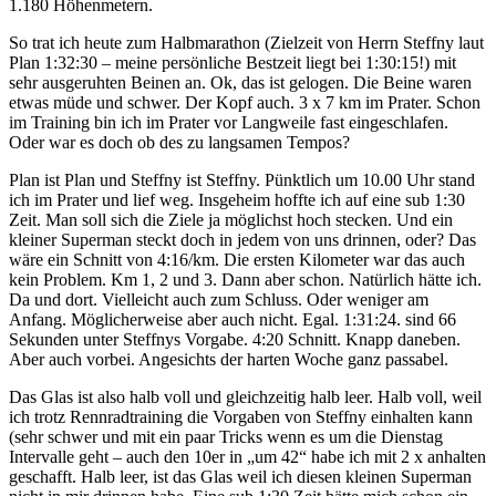
1.180 Höhenmetern.
So trat ich heute zum Halbmarathon (Zielzeit von Herrn Steffny laut
Plan 1:32:30 – meine persönliche Bestzeit liegt bei 1:30:15!) mit
sehr ausgeruhten Beinen an. Ok, das ist gelogen. Die Beine waren
etwas müde und schwer. Der Kopf auch. 3 x 7 km im Prater. Schon
im Training bin ich im Prater vor Langweile fast eingeschlafen.
Oder war es doch ob des zu langsamen Tempos?
Plan ist Plan und Steffny ist Steffny. Pünktlich um 10.00 Uhr stand
ich im Prater und lief weg. Insgeheim hoffte ich auf eine sub 1:30
Zeit. Man soll sich die Ziele ja möglichst hoch stecken. Und ein
kleiner Superman steckt doch in jedem von uns drinnen, oder? Das
wäre ein Schnitt von 4:16/km. Die ersten Kilometer war das auch
kein Problem. Km 1, 2 und 3. Dann aber schon. Natürlich hätte ich.
Da und dort. Vielleicht auch zum Schluss. Oder weniger am
Anfang. Möglicherweise aber auch nicht. Egal. 1:31:24. sind 66
Sekunden unter Steffnys Vorgabe. 4:20 Schnitt. Knapp daneben.
Aber auch vorbei. Angesichts der harten Woche ganz passabel.
Das Glas ist also halb voll und gleichzeitig halb leer. Halb voll, weil
ich trotz Rennradtraining die Vorgaben von Steffny einhalten kann
(sehr schwer und mit ein paar Tricks wenn es um die Dienstag
Intervalle geht – auch den 10er in „um 42“ habe ich mit 2 x anhalten
geschafft. Halb leer, ist das Glas weil ich diesen kleinen Superman