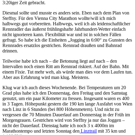
3:20iger Zeit gebracht.
Diesmal sollte und musste es anders sein. Eben nach dem Plan von
Steffny. Für den Vienna City Marathon wollte/will ich mich
halbwegs gut vorbereiten. Halbwegs, weil ich als leidenschaftlicher
Rennradler das äußerst frühlingshafte Jahrhundert-Wetter einfach
nicht ignorieren kann. Flexibilität war und ist in solchen Fällen
gefragt. So habe ich die Einheiten „Jogging in 6:00“ zu Gunsten des
Rennrades ersatzlos gestrichen. Rennrad draußen und Bahnrad
drinnen.
Teilweise habe ich nach – die Betonung liegt auf nach – den
Intervallen noch einen Ritt am Rennrad riskiert. Auf der Bahn. Mit
einem Fixie. Tut mehr weh, als würde man dies vor dem Laufen tun.
Aber aus Erfahrung wird man klug. Meistens.
Klug war ich auch dieses Wochenende. Bei Temperaturen um 20
Grad plus habe ich den Donnerstag, den Freitag und den Samstag
genutzt, um ein paar Kilometer zu fressen. Insgesamt waren es 400
in 3 Tagen. Höhepunkt gestern die 190 km lange Ausfahrt von Wien
nach Linz in 6 Stunden (bei 800 Höhenmetern). Und nicht zu
vergessen die 70 Minuten Dauerlauf am Donnerstag in der Früh im
Morgengrauen. Gestrichen wird von Steffny ja nur das Joggen –
nicht der Dauerlauf. Dienstag hatte ich noch 3 x 4000m im
Marathontempo und letzten Sonntag den
Linztrail
mit 35 km und