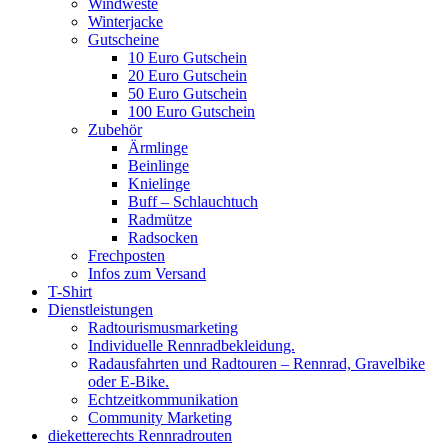
Windweste
Winterjacke
Gutscheine
10 Euro Gutschein
20 Euro Gutschein
50 Euro Gutschein
100 Euro Gutschein
Zubehör
Ärmlinge
Beinlinge
Knielinge
Buff – Schlauchtuch
Radmütze
Radsocken
Frechposten
Infos zum Versand
T-Shirt
Dienstleistungen
Radtourismusmarketing
Individuelle Rennradbekleidung.
Radausfahrten und Radtouren – Rennrad, Gravelbike
oder E-Bike.
Echtzeitkommunikation
Community Marketing
dieketterechts Rennradrouten