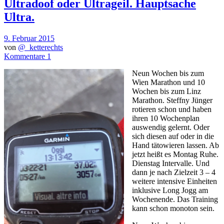
Ultradoof oder Ultrageil. Hauptsache
Ultra.
9. Februar 2015
von
@_ketterechts
Kommentare 1
Neun Wochen bis zum
Wien Marathon und 10
Wochen bis zum Linz
Marathon. Steffny Jünger
rotieren schon und haben
ihren 10 Wochenplan
auswendig gelernt. Oder
sich diesen auf oder in die
Hand tätowieren lassen. Ab
jetzt heißt es Montag Ruhe.
Dienstag Intervalle. Und
dann je nach Zielzeit 3 – 4
weitere intensive Einheiten
inklusive Long Jogg am
Wochenende. Das Training
kann schon monoton sein.