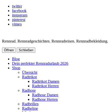
twitter
facebook
instagram
pinterest
vimeo
Rennrad. Rennradgeschichten. Rennradreisen. Rennradbekleidung.
Öffnen
Schließen
Blog
Dein perfekter Rennradurlaub 2026
Shop
Übersicht
Radtrikot
Radtrikot Damen
Radtrikot Herren
Radhose
Radhose Damen
Radhose Herren
Radbrillen
Radhelme