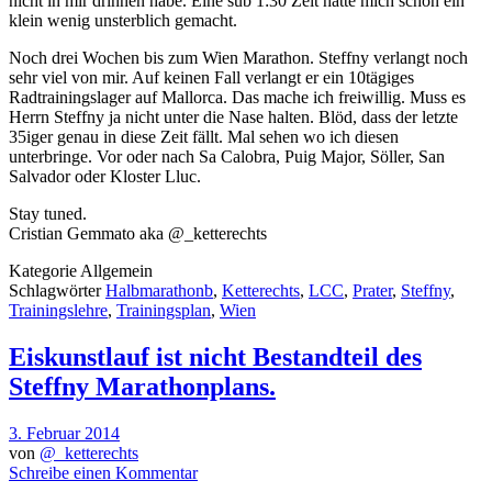
nicht in mir drinnen habe. Eine sub 1:30 Zeit hätte mich schon ein
klein wenig unsterblich gemacht.
Noch drei Wochen bis zum Wien Marathon. Steffny verlangt noch
sehr viel von mir. Auf keinen Fall verlangt er ein 10tägiges
Radtrainingslager auf Mallorca. Das mache ich freiwillig. Muss es
Herrn Steffny ja nicht unter die Nase halten. Blöd, dass der letzte
35iger genau in diese Zeit fällt. Mal sehen wo ich diesen
unterbringe. Vor oder nach Sa Calobra, Puig Major, Söller, San
Salvador oder Kloster Lluc.
Stay tuned.
Cristian Gemmato aka @_ketterechts
Kategorie
Allgemein
Schlagwörter
Halbmarathonb
,
Ketterechts
,
LCC
,
Prater
,
Steffny
,
Trainingslehre
,
Trainingsplan
,
Wien
Eiskunstlauf ist nicht Bestandteil des
Steffny Marathonplans.
3. Februar 2014
von
@_ketterechts
Schreibe einen Kommentar