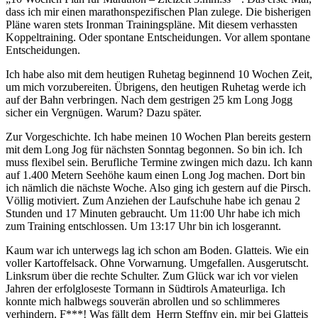
dass ich mir einen marathonspezifischen Plan zulege. Die bisherigen
Pläne waren stets Ironman Trainingspläne. Mit diesem verhassten
Koppeltraining. Oder spontane Entscheidungen. Vor allem spontane
Entscheidungen.
Ich habe also mit dem heutigen Ruhetag beginnend 10 Wochen Zeit,
um mich vorzubereiten. Übrigens, den heutigen Ruhetag werde ich
auf der Bahn verbringen. Nach dem gestrigen 25 km Long Jogg
sicher ein Vergnügen. Warum? Dazu später.
Zur Vorgeschichte. Ich habe meinen 10 Wochen Plan bereits gestern
mit dem Long Jog für nächsten Sonntag begonnen. So bin ich. Ich
muss flexibel sein. Berufliche Termine zwingen mich dazu. Ich kann
auf 1.400 Metern Seehöhe kaum einen Long Jog machen. Dort bin
ich nämlich die nächste Woche. Also ging ich gestern auf die Pirsch.
Völlig motiviert. Zum Anziehen der Laufschuhe habe ich genau 2
Stunden und 17 Minuten gebraucht. Um 11:00 Uhr habe ich mich
zum Training entschlossen. Um 13:17 Uhr bin ich losgerannt.
Kaum war ich unterwegs lag ich schon am Boden. Glatteis. Wie ein
voller Kartoffelsack. Ohne Vorwarnung. Umgefallen. Ausgerutscht.
Linksrum über die rechte Schulter. Zum Glück war ich vor vielen
Jahren der erfolgloseste Tormann in Südtirols Amateurliga. Ich
konnte mich halbwegs souverän abrollen und so schlimmeres
verhindern. F***! Was fällt dem Herrn Steffny ein, mir bei Glatteis