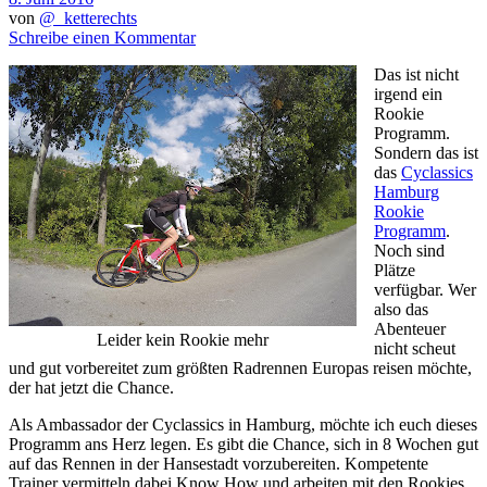
von
@_ketterechts
Schreibe einen Kommentar
Das ist nicht
irgend ein
Rookie
Programm.
Sondern das ist
das
Cyclassics
Hamburg
Rookie
Programm
.
Noch sind
Plätze
verfügbar. Wer
also das
Abenteuer
Leider kein Rookie mehr
nicht scheut
und gut vorbereitet zum größten Radrennen Europas reisen möchte,
der hat jetzt die Chance.
Als Ambassador der Cyclassics in Hamburg, möchte ich euch dieses
Programm ans Herz legen. Es gibt die Chance, sich in 8 Wochen gut
auf das Rennen in der Hansestadt vorzubereiten. Kompetente
Trainer vermitteln dabei Know How und arbeiten mit den Rookies