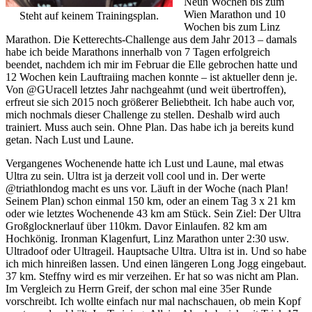
Neun Wochen bis zum
Wien Marathon und 10
Steht auf keinem Trainingsplan.
Wochen bis zum Linz
Marathon. Die Ketterechts-Challenge aus dem Jahr 2013 – damals
habe ich beide Marathons innerhalb von 7 Tagen erfolgreich
beendet, nachdem ich mir im Februar die Elle gebrochen hatte und
12 Wochen kein Lauftraiing machen konnte – ist aktueller denn je.
Von @GUracell letztes Jahr nachgeahmt (und weit übertroffen),
erfreut sie sich 2015 noch größerer Beliebtheit. Ich habe auch vor,
mich nochmals dieser Challenge zu stellen. Deshalb wird auch
trainiert. Muss auch sein. Ohne Plan. Das habe ich ja bereits kund
getan. Nach Lust und Laune.
Vergangenes Wochenende hatte ich Lust und Laune, mal etwas
Ultra zu sein. Ultra ist ja derzeit voll cool und in. Der werte
@triathlondog macht es uns vor. Läuft in der Woche (nach Plan!
Seinem Plan) schon einmal 150 km, oder an einem Tag 3 x 21 km
oder wie letztes Wochenende 43 km am Stück. Sein Ziel: Der Ultra
Großglocknerlauf über 110km. Davor Einlaufen. 82 km am
Hochkönig. Ironman Klagenfurt, Linz Marathon unter 2:30 usw.
Ultradoof oder Ultrageil. Hauptsache Ultra. Ultra ist in. Und so habe
ich mich hinreißen lassen. Und einen längeren Long Jogg eingebaut.
37 km. Steffny wird es mir verzeihen. Er hat so was nicht am Plan.
Im Vergleich zu Herrn Greif, der schon mal eine 35er Runde
vorschreibt. Ich wollte einfach nur mal nachschauen, ob mein Kopf