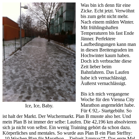
Was bin ich denn für eine
Zicke. Echt jetzt. Verwöhnt
bis zum geht nicht mehr.
Nach einem milden Winter.
Mit frühlingshaften
Temperaturen bis fast Ende
Jänner. Perfektere
Laufbedingungen kann man
in diesen Breitengraden im
Hochwinter kaum haben.
Doch ich verbrachte diese
Zeit lieber beim
Bahnfahren. Das Laufen
habe ich vernachlässigt.
Äußerst vernachlässigt.
Bis ich mich vergangene
Woche für den Vienna City
Marathon angemeldet habe.
Ice, Ice, Baby.
Für € 92,- Startgebühr. So
ist halt der Markt. Der Wuchermarkt. Plan B musste also her. Und
mein Plan B ist immer der selbe: Laufen. Die 42,196 km absolvieren
sich ja nicht von selbst. Ein wenig Training gehört da schon dazu.
Körperliches und mentales. So wurde aus Plan B ein Plan Steffny:
„10 Wochen Plan für Marathon – Zielzeit 3:mm:ss“*. Das erste Mal,