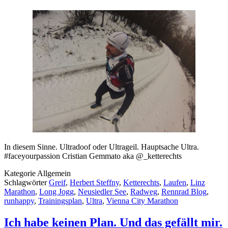
In diesem Sinne. Ultradoof oder Ultrageil. Hauptsache Ultra.
#faceyourpassion Cristian Gemmato aka @_ketterechts
Kategorie
Allgemein
Schlagwörter
Greif
,
Herbert Steffny
,
Ketterechts
,
Laufen
,
Linz
Marathon
,
Long Jogg
,
Neusiedler See
,
Radweg
,
Rennrad Blog
,
runhappy
,
Trainingsplan
,
Ultra
,
Vienna City Marathon
Ich habe keinen Plan. Und das gefällt mir.