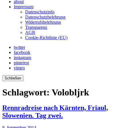
about
Impressum
Datenschutzinfo
Datenschutzbelehrung
Widerrufsbelehrung
Transparenz
AGB
Cookie-Richtlinie (EU)
twitter
facebook
instagram
pinterest
vimeo
Schließen
Schlagwort:
Volobljrk
Rennradreise nach Kärnten, Friaul,
Slowenien. Tag zwei.
8. September 2014