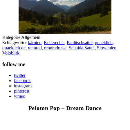
Kategorie
Allgemein
Schlagwörter
kärnten
,
Ketterechts
,
Paulitschsattel
,
quaeldich
,
quaeldich.de
,
rennrad
,
rennradreise
,
Schaida Sattel
,
Slowenien
,
Volobljrk
follow me
twitter
facebook
instagram
pinterest
vimeo
Peloton Pop – Dream Dance