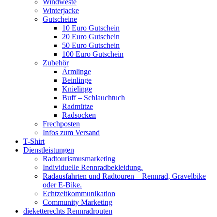
Windweste
Winterjacke
Gutscheine
10 Euro Gutschein
20 Euro Gutschein
50 Euro Gutschein
100 Euro Gutschein
Zubehör
Ärmlinge
Beinlinge
Knielinge
Buff – Schlauchtuch
Radmütze
Radsocken
Frechposten
Infos zum Versand
T-Shirt
Dienstleistungen
Radtourismusmarketing
Individuelle Rennradbekleidung.
Radausfahrten und Radtouren – Rennrad, Gravelbike
oder E-Bike.
Echtzeitkommunikation
Community Marketing
dieketterechts Rennradrouten