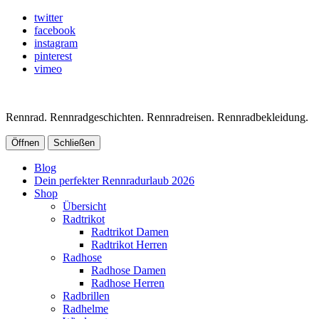
twitter
facebook
instagram
pinterest
vimeo
Rennrad. Rennradgeschichten. Rennradreisen. Rennradbekleidung.
Öffnen
Schließen
Blog
Dein perfekter Rennradurlaub 2026
Shop
Übersicht
Radtrikot
Radtrikot Damen
Radtrikot Herren
Radhose
Radhose Damen
Radhose Herren
Radbrillen
Radhelme