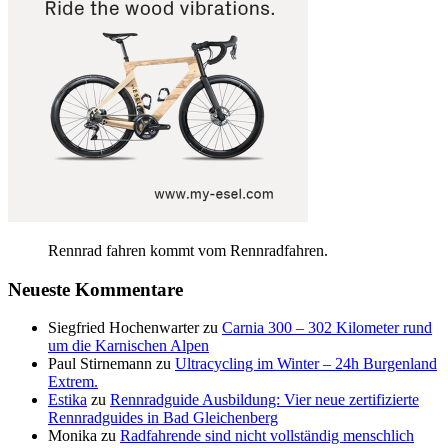
Rennrad fahren kommt vom Rennradfahren.
Neueste Kommentare
Siegfried Hochenwarter
zu
Carnia 300 – 302 Kilometer rund
um die Karnischen Alpen
Paul Stirnemann
zu
Ultracycling im Winter – 24h Burgenland
Extrem.
Estika
zu
Rennradguide Ausbildung: Vier neue zertifizierte
Rennradguides in Bad Gleichenberg
Monika
zu
Radfahrende sind nicht vollständig menschlich