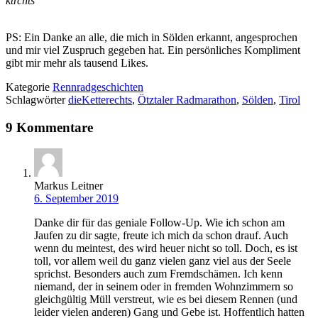
ktrchts
PS: Ein Danke an alle, die mich in Sölden erkannt, angesprochen
und mir viel Zuspruch gegeben hat. Ein persönliches Kompliment
gibt mir mehr als tausend Likes.
Kategorie
Rennradgeschichten
Schlagwörter
dieKetterechts
,
Ötztaler Radmarathon
,
Sölden
,
Tirol
9 Kommentare
Markus Leitner
6. September 2019
Danke dir für das geniale Follow-Up. Wie ich schon am
Jaufen zu dir sagte, freute ich mich da schon drauf. Auch
wenn du meintest, des wird heuer nicht so toll. Doch, es ist
toll, vor allem weil du ganz vielen ganz viel aus der Seele
sprichst. Besonders auch zum Fremdschämen. Ich kenn
niemand, der in seinem oder in fremden Wohnzimmern so
gleichgültig Müll verstreut, wie es bei diesem Rennen (und
leider vielen anderen) Gang und Gebe ist. Hoffentlich hatten