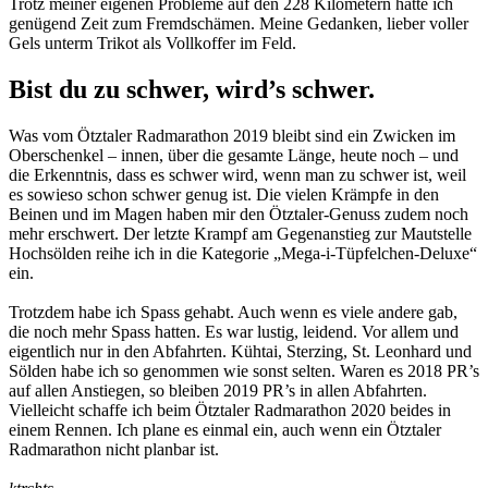
Trotz meiner eigenen Probleme auf den 228 Kilometern hatte ich
genügend Zeit zum Fremdschämen. Meine Gedanken, lieber voller
Gels unterm Trikot als Vollkoffer im Feld.
Bist du zu schwer, wird’s schwer.
Was vom Ötztaler Radmarathon 2019 bleibt sind ein Zwicken im
Oberschenkel – innen, über die gesamte Länge, heute noch – und
die Erkenntnis, dass es schwer wird, wenn man zu schwer ist, weil
es sowieso schon schwer genug ist. Die vielen Krämpfe in den
Beinen und im Magen haben mir den Ötztaler-Genuss zudem noch
mehr erschwert. Der letzte Krampf am Gegenanstieg zur Mautstelle
Hochsölden reihe ich in die Kategorie „Mega-i-Tüpfelchen-Deluxe“
ein.
Trotzdem habe ich Spass gehabt. Auch wenn es viele andere gab,
die noch mehr Spass hatten. Es war lustig, leidend. Vor allem und
eigentlich nur in den Abfahrten. Kühtai, Sterzing, St. Leonhard und
Sölden habe ich so genommen wie sonst selten. Waren es 2018 PR’s
auf allen Anstiegen, so bleiben 2019 PR’s in allen Abfahrten.
Vielleicht schaffe ich beim Ötztaler Radmarathon 2020 beides in
einem Rennen. Ich plane es einmal ein, auch wenn ein Ötztaler
Radmarathon nicht planbar ist.