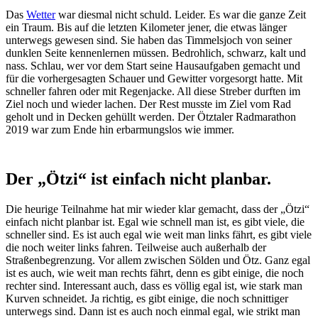
Das
Wetter
war diesmal nicht schuld. Leider. Es war die ganze Zeit
ein Traum. Bis auf die letzten Kilometer jener, die etwas länger
unterwegs gewesen sind. Sie haben das Timmelsjoch von seiner
dunklen Seite kennenlernen müssen. Bedrohlich, schwarz, kalt und
nass. Schlau, wer vor dem Start seine Hausaufgaben gemacht und
für die vorhergesagten Schauer und Gewitter vorgesorgt hatte. Mit
schneller fahren oder mit Regenjacke. All diese Streber durften im
Ziel noch und wieder lachen. Der Rest musste im Ziel vom Rad
geholt und in Decken gehüllt werden. Der Ötztaler Radmarathon
2019 war zum Ende hin erbarmungslos wie immer.
Der „Ötzi“ ist einfach nicht planbar.
Die heurige Teilnahme hat mir wieder klar gemacht, dass der „Ötzi“
einfach nicht planbar ist. Egal wie schnell man ist, es gibt viele, die
schneller sind. Es ist auch egal wie weit man links fährt, es gibt viele
die noch weiter links fahren. Teilweise auch außerhalb der
Straßenbegrenzung. Vor allem zwischen Sölden und Ötz. Ganz egal
ist es auch, wie weit man rechts fährt, denn es gibt einige, die noch
rechter sind. Interessant auch, dass es völlig egal ist, wie stark man
Kurven schneidet. Ja richtig, es gibt einige, die noch schnittiger
unterwegs sind. Dann ist es auch noch einmal egal, wie strikt man