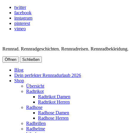
twitter
facebook
instagram
pinterest
vimeo
Rennrad. Rennradgeschichten. Rennradreisen. Rennradbekleidung.
Öffnen
Schließen
Blog
Dein perfekter Rennradurlaub 2026
Shop
Übersicht
Radtrikot
Radtrikot Damen
Radtrikot Herren
Radhose
Radhose Damen
Radhose Herren
Radbrillen
Radhelme