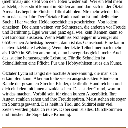
(mehrmals) und steht von den Toten wieder auf. Wer ein Mal mehr
aufsteht, als er stirbt kommt in Sölden an und darf sich in der Ötztal
Arena das begehrte Finisher Trikot abholen. Nie mehr wieder bis
zum nächsten Jahr. Der Ötztaler Radmarathon ist und bleibt eine
Sucht. Hier werden Heldengeschichten geschrieben. Von jedem
einzelnen. Die einen weinen vor Schmerzen, die anderen vor Freude
und Berührung. Egal wer und ganz egal wie, kein Rennen kann so
viel Emotion auslösen. Wenn Matthias Nothegger in weniger als
6h50 seinen Arbeitstag beendet, dann ist das Gänsehaut. Eine kaum
nachvollziehbare Leistung. Wenn der letzte Teilnehmer nach mehr
als 13h30 in Sölden ankommt, dann bewegt das gleich mehr. Auch
das ist eine herausragende Leistung. Für die Schnellen ist
Schnellfahren eine Pflicht. Für uns Hobbyathleten ist es ein Kunst.
Ötztaler Lycra ist längst die höchste Anerkennung, die man sich
erkämpfen kann. Aber auch die vielen ausgestreckten Hände am
Rande der gesamten Strecke. Kinder, die dir die Hand reichen und
dich einladen mit ihnen abzuklatschen. Das ist der Grund, warum
wir das machen. Vorbild sein für einen kurzen Augenblick. Ihre
Augen strahlen sehen und ihre Freude spüren. Meist stehen sie sogar
im Sonntagsgewand. Das heißt in Tirol und Südtirol sehr viel.
Zeiten werden plötzlich relativ. Dabei sein ist alles. Durchkommen
und finishen die Superlative Krönung.