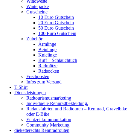
Windweste
Winterjacke
Gutscheine
10 Euro Gutschein
20 Euro Gutschein
50 Euro Gutschein
100 Euro Gutschein
Zubehör
Ärmlinge
Beinlinge
Knielinge
Buff – Schlauchtuch
Radmütze
Radsocken
Frechposten
Infos zum Versand
T-Shirt
Dienstleistungen
Radtourismusmarketing
Individuelle Rennradbekleidung.
Radausfahrten und Radtouren – Rennrad, Gravelbike
oder E-Bike.
Echtzeitkommunikation
Community Marketing
dieketterechts Rennradrouten