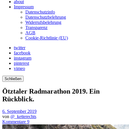
about
Impressum
Datenschutzinfo
Datenschutzbelehrung
Widerrufsbelehrung
Transparenz
AGB
Cookie-Richtlinie (EU)
twitter
facebook
instagram
pinterest
vimeo
Schließen
Ötztaler Radmarathon 2019. Ein
Rückblick.
6. September 2019
von
@_ketterechts
Kommentare 9