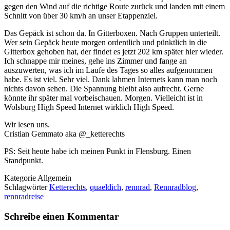
gegen den Wind auf die richtige Route zurück und landen mit einem
Schnitt von über 30 km/h an unser Etappenziel.
Das Gepäck ist schon da. In Gitterboxen. Nach Gruppen unterteilt.
Wer sein Gepäck heute morgen ordentlich und pünktlich in die
Gitterbox gehoben hat, der findet es jetzt 202 km später hier wieder.
Ich schnappe mir meines, gehe ins Zimmer und fange an
auszuwerten, was ich im Laufe des Tages so alles aufgenommen
habe. Es ist viel. Sehr viel. Dank lahmen Internets kann man noch
nichts davon sehen. Die Spannung bleibt also aufrecht. Gerne
könnte ihr später mal vorbeischauen. Morgen. Vielleicht ist in
Wolsburg High Speed Internet wirklich High Speed.
Wir lesen uns.
Cristian Gemmato aka @_ketterechts
PS: Seit heute habe ich meinen Punkt in Flensburg. Einen
Standpunkt.
Kategorie
Allgemein
Schlagwörter
Ketterechts
,
quaeldich
,
rennrad
,
Rennradblog
,
rennradreise
Schreibe einen Kommentar