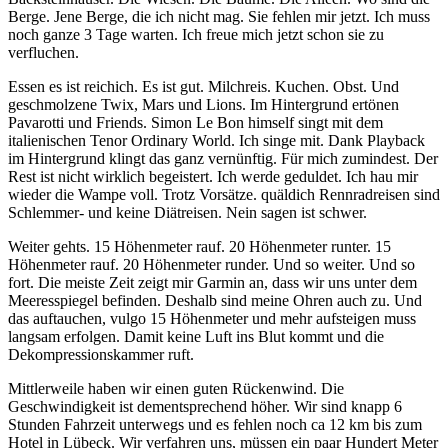
Berge. Jene Berge, die ich nicht mag. Sie fehlen mir jetzt. Ich muss
noch ganze 3 Tage warten. Ich freue mich jetzt schon sie zu
verfluchen.
Essen es ist reichich. Es ist gut. Milchreis. Kuchen. Obst. Und
geschmolzene Twix, Mars und Lions. Im Hintergrund ertönen
Pavarotti und Friends. Simon Le Bon himself singt mit dem
italienischen Tenor Ordinary World. Ich singe mit. Dank Playback
im Hintergrund klingt das ganz vernünftig. Für mich zumindest. Der
Rest ist nicht wirklich begeistert. Ich werde geduldet. Ich hau mir
wieder die Wampe voll. Trotz Vorsätze. quäldich Rennradreisen sind
Schlemmer- und keine Diätreisen. Nein sagen ist schwer.
Weiter gehts. 15 Höhenmeter rauf. 20 Höhenmeter runter. 15
Höhenmeter rauf. 20 Höhenmeter runder. Und so weiter. Und so
fort. Die meiste Zeit zeigt mir Garmin an, dass wir uns unter dem
Meeresspiegel befinden. Deshalb sind meine Ohren auch zu. Und
das auftauchen, vulgo 15 Höhenmeter und mehr aufsteigen muss
langsam erfolgen. Damit keine Luft ins Blut kommt und die
Dekompressionskammer ruft.
Mittlerweile haben wir einen guten Rückenwind. Die
Geschwindigkeit ist dementsprechend höher. Wir sind knapp 6
Stunden Fahrzeit unterwegs und es fehlen noch ca 12 km bis zum
Hotel in Lübeck. Wir verfahren uns, müssen ein paar Hundert Meter