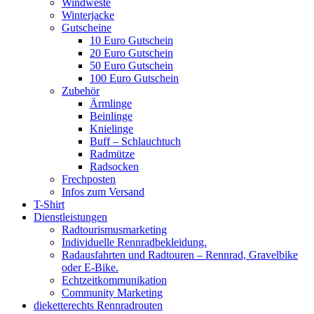
Windweste
Winterjacke
Gutscheine
10 Euro Gutschein
20 Euro Gutschein
50 Euro Gutschein
100 Euro Gutschein
Zubehör
Ärmlinge
Beinlinge
Knielinge
Buff – Schlauchtuch
Radmütze
Radsocken
Frechposten
Infos zum Versand
T-Shirt
Dienstleistungen
Radtourismusmarketing
Individuelle Rennradbekleidung.
Radausfahrten und Radtouren – Rennrad, Gravelbike
oder E-Bike.
Echtzeitkommunikation
Community Marketing
dieketterechts Rennradrouten