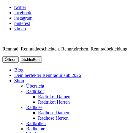
twitter
facebook
instagram
pinterest
vimeo
Rennrad. Rennradgeschichten. Rennradreisen. Rennradbekleidung.
Öffnen
Schließen
Blog
Dein perfekter Rennradurlaub 2026
Shop
Übersicht
Radtrikot
Radtrikot Damen
Radtrikot Herren
Radhose
Radhose Damen
Radhose Herren
Radbrillen
Radhelme