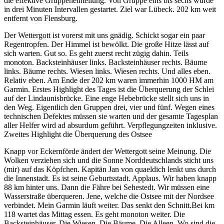
die effektive Gruppeneinteilung. Von Gruppe eins bis sechs wurde
in drei Minuten Intervallen gestartet. Ziel war Lübeck. 202 km weit
entfernt von Flensburg.
Der Wettergott ist vorerst mit uns gnädig. Schickt sogar ein paar
Regentropfen. Der Himmel ist bewölkt. Die große Hitze lässt auf
sich warten. Gut so. Es geht zuerst recht zügig dahin. Teils
monoton. Backsteinhäuser links. Backsteinhäuser rechts. Bäume
links. Bäume rechts. Wiesen links. Wiesen rechts. Und alles eben.
Relativ eben. Am Ende der 202 km waren immerhin 1000 HM am
Garmin. Erstes Highlight des Tages ist die Überquerung der Schlei
auf der Lindaunisbrücke. Eine enge Hebebrücke stellt sich uns in
den Weg. Eigentlich den Gruppen drei, vier und fünf. Wegen eines
technischen Defektes müssen sie warten und der gesamte Tagesplan
aller Helfer wird ad absurdum geführt. Verpflegungzeiten inklusive.
Zweites Highlight die Überquerung des Ostsee
Knapp vor Eckernförde ändert der Wettergott seine Meinung. Die
Wolken verziehen sich und die Sonne Norddeutschlands sticht uns
(mir) auf das Köpfchen. Kapitän Jan von quaeldich lenkt uns durch
die Innenstadt. Es ist seine Geburtsstadt. Applaus. Wir haben knapp
88 km hinter uns. Dann die Fähre bei Sehestedt. Wir müssen eine
Wasserstraße überqueren. Jene, welche die Ostsee mit der Nordsee
verbindet. Mein Garmin läuft weiter. Das senkt den Schnitt.Bei km
118 wartet das Mittag essen. Es geht monoton weiter. Die
Backsteinhäuser. Die Wiesen. Die Bäume. Die Alleen. Wo sind die