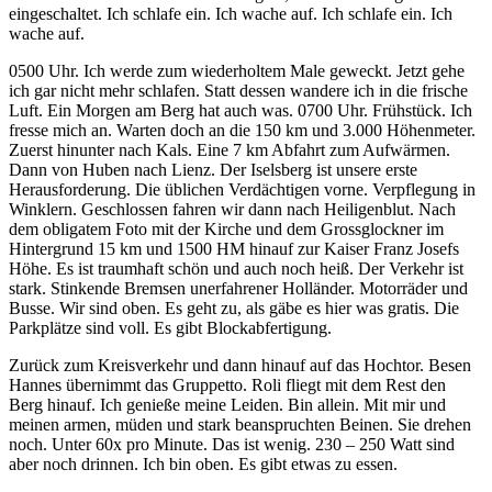
eingeschaltet. Ich schlafe ein. Ich wache auf. Ich schlafe ein. Ich
wache auf.
0500 Uhr. Ich werde zum wiederholtem Male geweckt. Jetzt gehe
ich gar nicht mehr schlafen. Statt dessen wandere ich in die frische
Luft. Ein Morgen am Berg hat auch was. 0700 Uhr. Frühstück. Ich
fresse mich an. Warten doch an die 150 km und 3.000 Höhenmeter.
Zuerst hinunter nach Kals. Eine 7 km Abfahrt zum Aufwärmen.
Dann von Huben nach Lienz. Der Iselsberg ist unsere erste
Herausforderung. Die üblichen Verdächtigen vorne. Verpflegung in
Winklern. Geschlossen fahren wir dann nach Heiligenblut. Nach
dem obligatem Foto mit der Kirche und dem Grossglockner im
Hintergrund 15 km und 1500 HM hinauf zur Kaiser Franz Josefs
Höhe. Es ist traumhaft schön und auch noch heiß. Der Verkehr ist
stark. Stinkende Bremsen unerfahrener Holländer. Motorräder und
Busse. Wir sind oben. Es geht zu, als gäbe es hier was gratis. Die
Parkplätze sind voll. Es gibt Blockabfertigung.
Zurück zum Kreisverkehr und dann hinauf auf das Hochtor. Besen
Hannes übernimmt das Gruppetto. Roli fliegt mit dem Rest den
Berg hinauf. Ich genieße meine Leiden. Bin allein. Mit mir und
meinen armen, müden und stark beanspruchten Beinen. Sie drehen
noch. Unter 60x pro Minute. Das ist wenig. 230 – 250 Watt sind
aber noch drinnen. Ich bin oben. Es gibt etwas zu essen.