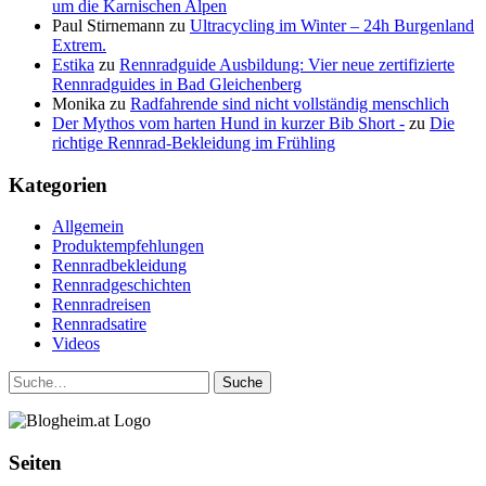
um die Karnischen Alpen
Paul Stirnemann
zu
Ultracycling im Winter – 24h Burgenland
Extrem.
Estika
zu
Rennradguide Ausbildung: Vier neue zertifizierte
Rennradguides in Bad Gleichenberg
Monika
zu
Radfahrende sind nicht vollständig menschlich
Der Mythos vom harten Hund in kurzer Bib Short -
zu
Die
richtige Rennrad-Bekleidung im Frühling
Kategorien
Allgemein
Produktempfehlungen
Rennradbekleidung
Rennradgeschichten
Rennradreisen
Rennradsatire
Videos
Suche
Seiten