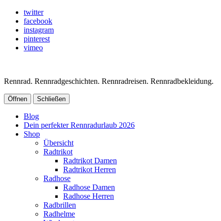
twitter
facebook
instagram
pinterest
vimeo
Rennrad. Rennradgeschichten. Rennradreisen. Rennradbekleidung.
Öffnen
Schließen
Blog
Dein perfekter Rennradurlaub 2026
Shop
Übersicht
Radtrikot
Radtrikot Damen
Radtrikot Herren
Radhose
Radhose Damen
Radhose Herren
Radbrillen
Radhelme