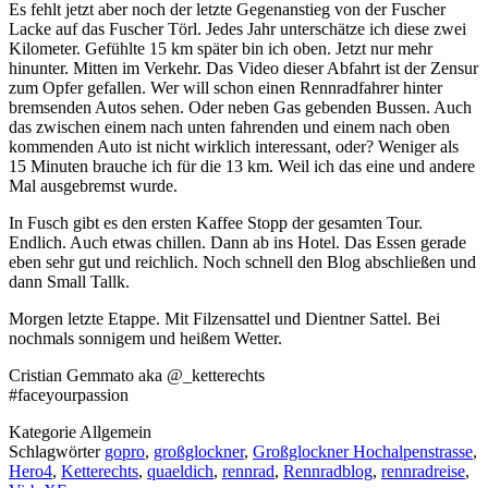
Es fehlt jetzt aber noch der letzte Gegenanstieg von der Fuscher
Lacke auf das Fuscher Törl. Jedes Jahr unterschätze ich diese zwei
Kilometer. Gefühlte 15 km später bin ich oben. Jetzt nur mehr
hinunter. Mitten im Verkehr. Das Video dieser Abfahrt ist der Zensur
zum Opfer gefallen. Wer will schon einen Rennradfahrer hinter
bremsenden Autos sehen. Oder neben Gas gebenden Bussen. Auch
das zwischen einem nach unten fahrenden und einem nach oben
kommenden Auto ist nicht wirklich interessant, oder? Weniger als
15 Minuten brauche ich für die 13 km. Weil ich das eine und andere
Mal ausgebremst wurde.
In Fusch gibt es den ersten Kaffee Stopp der gesamten Tour.
Endlich. Auch etwas chillen. Dann ab ins Hotel. Das Essen gerade
eben sehr gut und reichlich. Noch schnell den Blog abschließen und
dann Small Tallk.
Morgen letzte Etappe. Mit Filzensattel und Dientner Sattel. Bei
nochmals sonnigem und heißem Wetter.
Cristian Gemmato aka @_ketterechts
#faceyourpassion
Kategorie
Allgemein
Schlagwörter
gopro
,
großglockner
,
Großglockner Hochalpenstrasse
,
Hero4
,
Ketterechts
,
quaeldich
,
rennrad
,
Rennradblog
,
rennradreise
,