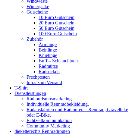
Windweste
Winterjacke
Gutscheine
10 Euro Gutschein
20 Euro Gutschein
50 Euro Gutschein
100 Euro Gutschein
Zubehör
Ärmlinge
Beinlinge
Knielinge
Buff – Schlauchtuch
Radmütze
Radsocken
Frechposten
Infos zum Versand
T-Shirt
Dienstleistungen
Radtourismusmarketing
Individuelle Rennradbekleidung.
Radausfahrten und Radtouren – Rennrad, Gravelbike
oder E-Bike.
Echtzeitkommunikation
Community Marketing
dieketterechts Rennradrouten