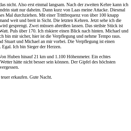
das nicht. Also erst einmal langsam. Nach der zweiten Kehre kann ich
endrin statt nur daheim. Dann kurz von Laas meine Attacke. Diesmal
ieses Mal durchziehen. Mit einer Trittfrequenz von über 100 knapp
and weit und breit in Sicht. Die letzten Kehren. Jetzt sehe ich die
e wird gesprengt. Zwei müssen abreißen lassen. Das steilste Stück ist
 Watt. Puls über 170. Ich riskiere einen Blick nach hinten. Michael und
 Ich bin mir sicher, hier ist die Verpflegung und nehme Tempo raus.
ind Stuart und Michael an mir vorbei. Die Verpflegung ist einen
. Egal. Ich bin Sieger der Herzen.
 Von Huben hinauf 21 km und 1.100 Höhenmeter. Ein echtes
etter hätte nicht besser sein können. Der Gipfel des höchsten
 vergessen.
 teuer erkaufen. Gute Nacht.