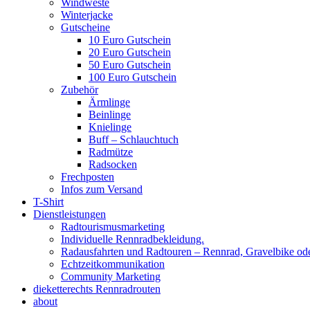
Windweste
Winterjacke
Gutscheine
10 Euro Gutschein
20 Euro Gutschein
50 Euro Gutschein
100 Euro Gutschein
Zubehör
Ärmlinge
Beinlinge
Knielinge
Buff – Schlauchtuch
Radmütze
Radsocken
Frechposten
Infos zum Versand
T-Shirt
Dienstleistungen
Radtourismusmarketing
Individuelle Rennradbekleidung.
Radausfahrten und Radtouren – Rennrad, Gravelbike od
Echtzeitkommunikation
Community Marketing
dieketterechts Rennradrouten
about