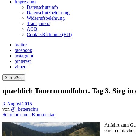
Impressum
Datenschutzinfo
Datenschutzbelehrung
Widerrufsbelehrung
Transparenz
AGB
Cookie-Richtlinie (EU)
twitter
facebook
instagram
pinterest
vimeo
Schließen
quaeldich Tauernrundfahrt. Tag 3. Sieg i
3. August 2015
von
@_ketterechts
Schreibe einen Kommentar
Anfahrt zum Gai
einem einfachen 