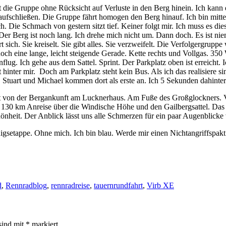
 die Gruppe ohne Rücksicht auf Verluste in den Berg hinein. Ich kann 
aufschließen. Die Gruppe fährt homogen den Berg hinauf. Ich bin mitt
ch. Die Schmach von gestern sitzt tief. Keiner folgt mir. Ich muss es d
Der Berg ist noch lang. Ich drehe mich nicht um. Dann doch. Es ist niem
t sich. Sie kreiselt. Sie gibt alles. Sie verzweifelt. Die Verfolgergrupp
 noch eine lange, leicht steigende Gerade. Kette rechts und Vollgas. 350
nflug. Ich gehe aus dem Sattel. Sprint. Der Parkplatz oben ist erreicht.
t hinter mir. Doch am Parkplatz steht kein Bus. Als ich das realisiere s
. Stuart und Michael kommen dort als erste an. Ich 5 Sekunden dahinter
gt von der Bergankunft am Lucknerhaus. Am Fuße des Großglockners.
 130 km Anreise über die Windische Höhe und den Gailbergsattel. Das W
hönheit. Der Anblick lässt uns alle Schmerzen für ein paar Augenblicke
gsetappe. Ohne mich. Ich bin blau. Werde mir einen Nichtangriffspakt
d
,
Rennradblog
,
rennradreise
,
tauernrundfahrt
,
Virb XE
sind mit
*
markiert