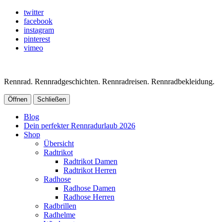
twitter
facebook
instagram
pinterest
vimeo
Rennrad. Rennradgeschichten. Rennradreisen. Rennradbekleidung.
Öffnen
Schließen
Blog
Dein perfekter Rennradurlaub 2026
Shop
Übersicht
Radtrikot
Radtrikot Damen
Radtrikot Herren
Radhose
Radhose Damen
Radhose Herren
Radbrillen
Radhelme