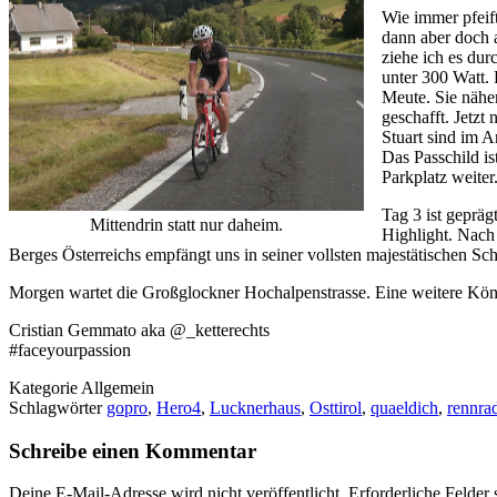
Wie immer pfeift
dann aber doch 
ziehe ich es dur
unter 300 Watt. 
Meute. Sie näher
geschafft. Jetzt
Stuart sind im A
Das Passchild is
Parkplatz weiter
Tag 3 ist geprä
Mittendrin statt nur daheim.
Highlight. Nach
Berges Österreichs empfängt uns in seiner vollsten majestätischen Sc
Morgen wartet die Großglockner Hochalpenstrasse. Eine weitere Köni
Cristian Gemmato aka @_ketterechts
#faceyourpassion
Kategorie
Allgemein
Schlagwörter
gopro
,
Hero4
,
Lucknerhaus
,
Osttirol
,
quaeldich
,
rennra
Schreibe einen Kommentar
Deine E-Mail-Adresse wird nicht veröffentlicht.
Erforderliche Felder 