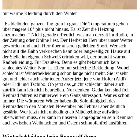
mit warme Kleidung durch den Winter
„Es bleibt den ganzen Tag grau in grau. Die Temperaturen gehen
über magere 10° plus nicht hinaus. Es ist Zeit die Heizung
anzumachen.“ Nicht gerade erfreulich was man derzeit im Radio, in
der Zeitung oder Online liest. Der Herbst ist Herr über unser Wetter
geworden und auch Herr über unseren geliebten Sport. Wer sich
nicht auf die Bahn verkriechen kann oder langweilig zu Hause auf
der Stelle im eigenen Schweiß ertrinken will, der braucht warme
Radbekleidung. Für Draußen. Denn es gibt bekanntlich kein
schlechtes Wetter. Nur. Ja. Eben nur schlechte Bekleidung. Wobei
schlecht ist Winterbekleidung schon lange nicht mehr. Sie ist sehr
gut und leider auch sehr teuer. Außer jetzt jene von Hofer (Aldi)
oder Lidl und Tschibo. Ob jetzt das „nicht schlecht“ dabei auch
zutrifft kann ich nicht beurteilen. Nur denken. Gedanken sind frei.
Rennrad fahren ist mittlerweile ein Ganzjahressport. War es schon
immer. Die wärmeren Winter haben die Solonfähigkeit des
Rennrades in den Monaten November bis Februar aber deutlich
gestärkt. Wer jetzt nicht unbedingt ab Mittelgebirge aufwärts
überwintern muss, der kann in unseren Längengraden sein Rennrad
auch zwischen Weihnachten und Ostern schnupfenfrei ausführen.
Winterbekleidung beim Rennradfahren.