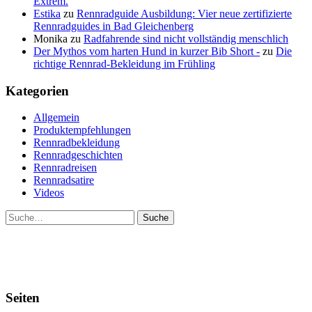
Extrem.
Estika
zu
Rennradguide Ausbildung: Vier neue zertifizierte
Rennradguides in Bad Gleichenberg
Monika
zu
Radfahrende sind nicht vollständig menschlich
Der Mythos vom harten Hund in kurzer Bib Short -
zu
Die
richtige Rennrad-Bekleidung im Frühling
Kategorien
Allgemein
Produktempfehlungen
Rennradbekleidung
Rennradgeschichten
Rennradreisen
Rennradsatire
Videos
Suche
Seiten