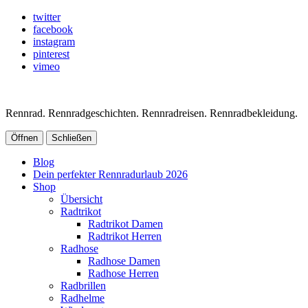
twitter
facebook
instagram
pinterest
vimeo
Rennrad. Rennradgeschichten. Rennradreisen. Rennradbekleidung.
Öffnen
Schließen
Blog
Dein perfekter Rennradurlaub 2026
Shop
Übersicht
Radtrikot
Radtrikot Damen
Radtrikot Herren
Radhose
Radhose Damen
Radhose Herren
Radbrillen
Radhelme