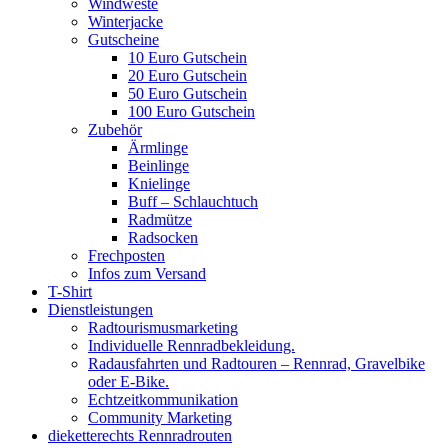
Windweste
Winterjacke
Gutscheine
10 Euro Gutschein
20 Euro Gutschein
50 Euro Gutschein
100 Euro Gutschein
Zubehör
Ärmlinge
Beinlinge
Knielinge
Buff – Schlauchtuch
Radmütze
Radsocken
Frechposten
Infos zum Versand
T-Shirt
Dienstleistungen
Radtourismusmarketing
Individuelle Rennradbekleidung.
Radausfahrten und Radtouren – Rennrad, Gravelbike
oder E-Bike.
Echtzeitkommunikation
Community Marketing
dieketterechts Rennradrouten