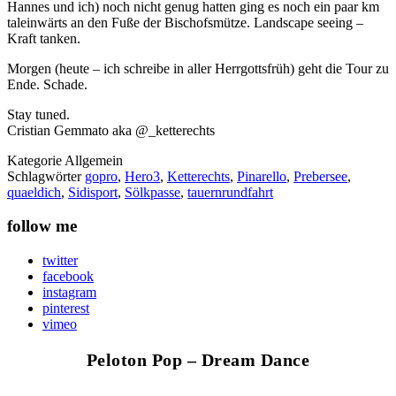
Hannes und ich) noch nicht genug hatten ging es noch ein paar km
taleinwärts an den Fuße der Bischofsmütze. Landscape seeing –
Kraft tanken.
Morgen (heute – ich schreibe in aller Herrgottsfrüh) geht die Tour zu
Ende. Schade.
Stay tuned.
Cristian Gemmato aka @_ketterechts
Kategorie
Allgemein
Schlagwörter
gopro
,
Hero3
,
Ketterechts
,
Pinarello
,
Prebersee
,
quaeldich
,
Sidisport
,
Sölkpasse
,
tauernrundfahrt
follow me
twitter
facebook
instagram
pinterest
vimeo
Peloton Pop – Dream Dance