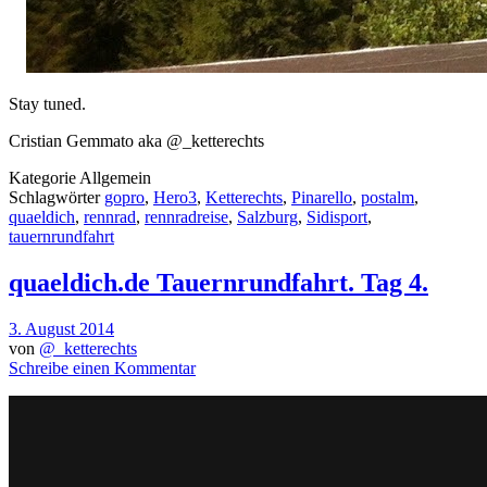
Stay tuned.
Cristian Gemmato aka @_ketterechts
Kategorie
Allgemein
Schlagwörter
gopro
,
Hero3
,
Ketterechts
,
Pinarello
,
postalm
,
quaeldich
,
rennrad
,
rennradreise
,
Salzburg
,
Sidisport
,
tauernrundfahrt
quaeldich.de Tauernrundfahrt. Tag 4.
3. August 2014
von
@_ketterechts
Schreibe einen Kommentar