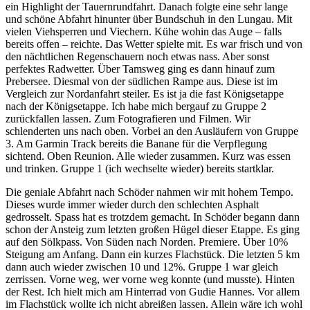
ein Highlight der Tauernrundfahrt. Danach folgte eine sehr lange
und schöne Abfahrt hinunter über Bundschuh in den Lungau. Mit
vielen Viehsperren und Viechern. Kühe wohin das Auge – falls
bereits offen – reichte. Das Wetter spielte mit. Es war frisch und von
den nächtlichen Regenschauern noch etwas nass. Aber sonst
perfektes Radwetter. Über Tamsweg ging es dann hinauf zum
Prebersee. Diesmal von der südlichen Rampe aus. Diese ist im
Vergleich zur Nordanfahrt steiler. Es ist ja die fast Königsetappe
nach der Königsetappe. Ich habe mich bergauf zu Gruppe 2
zurückfallen lassen. Zum Fotografieren und Filmen. Wir
schlenderten uns nach oben. Vorbei an den Ausläufern von Gruppe
3. Am Garmin Track bereits die Banane für die Verpflegung
sichtend. Oben Reunion. Alle wieder zusammen. Kurz was essen
und trinken. Gruppe 1 (ich wechselte wieder) bereits startklar.
Die geniale Abfahrt nach Schöder nahmen wir mit hohem Tempo.
Dieses wurde immer wieder durch den schlechten Asphalt
gedrosselt. Spass hat es trotzdem gemacht. In Schöder begann dann
schon der Ansteig zum letzten großen Hügel dieser Etappe. Es ging
auf den Sölkpass. Von Süden nach Norden. Premiere. Über 10%
Steigung am Anfang. Dann ein kurzes Flachstück. Die letzten 5 km
dann auch wieder zwischen 10 und 12%. Gruppe 1 war gleich
zerrissen. Vorne weg, wer vorne weg konnte (und musste). Hinten
der Rest. Ich hielt mich am Hinterrad von Gudie Hannes. Vor allem
im Flachstück wollte ich nicht abreißen lassen. Allein wäre ich wohl