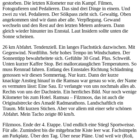
gestorben. Die letzten Kilometer nur ein Kampf. Filmen,
Fotografieren und Pedalieren. Das sind drei Dinge in einem. Und
zwei zu viel. Pedalieren. Der Sölkpass zieht sich. Gewaltig. Oben
angekommen sind wir dann aber alle. Verpflegung. Gewand
wechseln und den Rest auf den letzten Metern anfeuern. Dann
gleich wieder hinunter ins Ennstal. Laut Insidern sollte unten die
Sonne scheinen.
26 km Abfahrt. Tendenziell. Ein langes Flachstück dazwischen. Mit
Gegenwind. Nordföhn. Sehr hohes Tempo im Windschatten. Der
Sonnentipp bewahrheitete sich. Gefühlte 30 Grad. Plus. Schweiß.
Unten kurzer Kaffee Stop. Bei mallorcatauglichen Temperaturen. So
muss Rennrad fahren. Entlang des Ennstales Richtung Schladming
genossen wir diesen Sommertag. Nur kurz. Dann der kurze
knackige Anstieg hinauf in die Ramsau war genau so wie, der Name
es vermuten lässt: Eine Sau. Er verlangte von uns nochmals alles ab.
Rechts von uns der Dachstein. Ein herrliches Bild. Nur noch wenige
Kilometer bis zum Hotel. Ramsau – Filzmoos, das ist auch die
Originalstrecke des Amadè Radmarathons. Landschaftlich ein
Traum. Mit kurzen Stichen. Aber vor allem mit einer sehr schönen
Abfahrt. Mein Tacho zeigte 80 km/h.
Filzmoos. Ende der 4. Etappe. Und endlich eine Stiegl Sportweisse.
Für alle. Zumindest bis die mitgebrachte Kiste leer war. Fachsimpeln
am Parkplatz. Über den Tag. Über neue Pläne. Und weil wir (Roli,