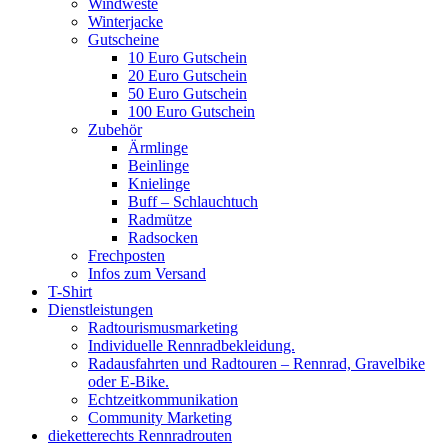
Windweste
Winterjacke
Gutscheine
10 Euro Gutschein
20 Euro Gutschein
50 Euro Gutschein
100 Euro Gutschein
Zubehör
Ärmlinge
Beinlinge
Knielinge
Buff – Schlauchtuch
Radmütze
Radsocken
Frechposten
Infos zum Versand
T-Shirt
Dienstleistungen
Radtourismusmarketing
Individuelle Rennradbekleidung.
Radausfahrten und Radtouren – Rennrad, Gravelbike
oder E-Bike.
Echtzeitkommunikation
Community Marketing
dieketterechts Rennradrouten