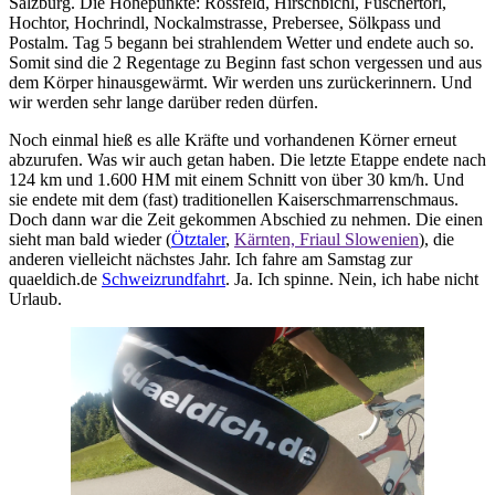
Salzburg. Die Höhepunkte: Rossfeld, Hirschbichl, Fuschertörl,
Hochtor, Hochrindl, Nockalmstrasse, Prebersee, Sölkpass und
Postalm. Tag 5 begann bei strahlendem Wetter und endete auch so.
Somit sind die 2 Regentage zu Beginn fast schon vergessen und aus
dem Körper hinausgewärmt. Wir werden uns zurückerinnern. Und
wir werden sehr lange darüber reden dürfen.
Noch einmal hieß es alle Kräfte und vorhandenen Körner erneut
abzurufen. Was wir auch getan haben. Die letzte Etappe endete nach
124 km und 1.600 HM mit einem Schnitt von über 30 km/h. Und
sie endete mit dem (fast) traditionellen Kaiserschmarrenschmaus.
Doch dann war die Zeit gekommen Abschied zu nehmen. Die einen
sieht man bald wieder (
Ötztaler
,
Kärnten, Friaul Slowenien
), die
anderen vielleicht nächstes Jahr. Ich fahre am Samstag zur
quaeldich.de
Schweizrundfahrt
. Ja. Ich spinne. Nein, ich habe nicht
Urlaub.