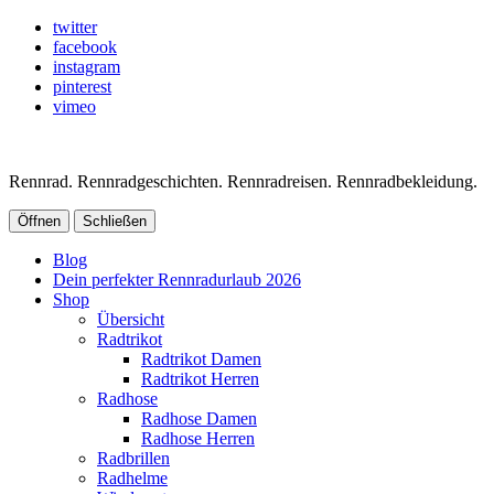
twitter
facebook
instagram
pinterest
vimeo
Rennrad. Rennradgeschichten. Rennradreisen. Rennradbekleidung.
Öffnen
Schließen
Blog
Dein perfekter Rennradurlaub 2026
Shop
Übersicht
Radtrikot
Radtrikot Damen
Radtrikot Herren
Radhose
Radhose Damen
Radhose Herren
Radbrillen
Radhelme