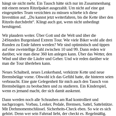
hängt sie nicht mehr. Ein Tausch hätte sich nur im Zusammenhang
mit einem neuen Ritzelpaket ausgezahlt. Um nicht auf eine gut
eingespieltes Team verzichten zu müssen schiebe ich diese
Investition auf. „Du kannst jetzt weiterfahren, bis die Kette über den
Ritzeln durchdreht“. Klingt auch gut, wenn nicht unbedingt
beruhigend.
Wir plaudern weiter. Über Gott und die Welt und über die
24Stunden Burgenland Extrem Tour. Wie viele Biker wohl alle drei
Runden zu Ende fahren werden? Wir sind optimistisch und tippen
auf eine zweistellige Zahl zwischen 10 und 99. Dann reden wir
darüber, wie man diese 360 km anlegen kann. Über das Wetter, den
Wind und über die Läufer und Geher. Und wir reden darüber wie
man die Tour überleben kann.
Neues Schaltseil, neues Lenkerband, verkürzte Kette und neue
Bremsbeläge vorne. Obwohl ich das Gefühl hatte, die hinteren seien
verbraucht. Eine gute Gelegenheit für mich auch den Tausch von
Bremsbelägen zu beobachten und zu studieren. Ein Kinderspiel,
wenn es jemand macht, der sich damit auskennt.
Dann werden noch alle Schrauben am Rad kontrolliert und
nachgezogen. Vorbau, Lenker, Pedale, Bremsen, Sattel, Sattelstütze.
Mit Drehmomentschlüssel. Sicherheits-Check eben. So wie es sich
gehört. Denn wer sein Fahrrad liebt, der checkt es. Regelmäßig.