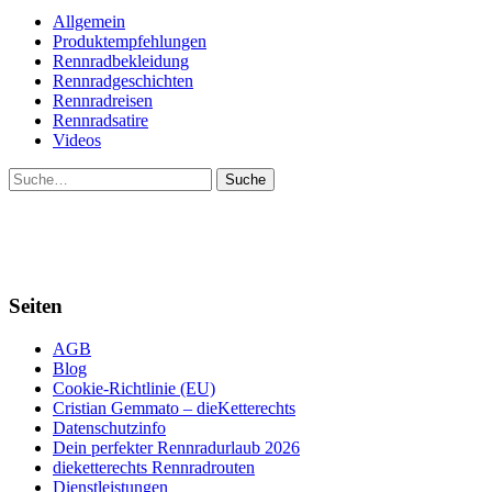
Allgemein
Produktempfehlungen
Rennradbekleidung
Rennradgeschichten
Rennradreisen
Rennradsatire
Videos
Suche
Seiten
AGB
Blog
Cookie-Richtlinie (EU)
Cristian Gemmato – dieKetterechts
Datenschutzinfo
Dein perfekter Rennradurlaub 2026
dieketterechts Rennradrouten
Dienstleistungen