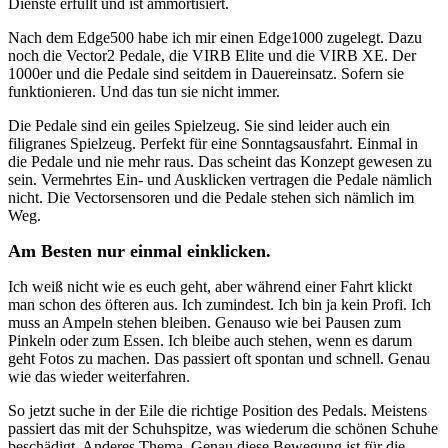
Dienste erfüllt und ist ammortisiert.
Nach dem Edge500 habe ich mir einen Edge1000 zugelegt. Dazu
noch die Vector2 Pedale, die VIRB Elite und die VIRB XE. Der
1000er und die Pedale sind seitdem in Dauereinsatz. Sofern sie
funktionieren. Und das tun sie nicht immer.
Die Pedale sind ein geiles Spielzeug. Sie sind leider auch ein
filigranes Spielzeug. Perfekt für eine Sonntagsausfahrt. Einmal in
die Pedale und nie mehr raus. Das scheint das Konzept gewesen zu
sein. Vermehrtes Ein- und Ausklicken vertragen die Pedale nämlich
nicht. Die Vectorsensoren und die Pedale stehen sich nämlich im
Weg.
Am Besten nur einmal einklicken.
Ich weiß nicht wie es euch geht, aber während einer Fahrt klickt
man schon des öfteren aus. Ich zumindest. Ich bin ja kein Profi. Ich
muss an Ampeln stehen bleiben. Genauso wie bei Pausen zum
Pinkeln oder zum Essen. Ich bleibe auch stehen, wenn es darum
geht Fotos zu machen. Das passiert oft spontan und schnell. Genau
wie das wieder weiterfahren.
So jetzt suche in der Eile die richtige Position des Pedals. Meistens
passiert das mit der Schuhspitze, was wiederum die schönen Schuhe
beschädigt. Anderes Thema. Genau diese Bewegung ist für die