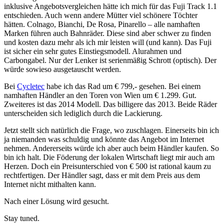
inklusive Angebotsvergleichen hätte ich mich für das Fuji Track 1.1
entschieden. Auch wenn andere Mütter viel schönere Töchter
hätten. Colnago, Bianchi, De Rosa, Pinarello – alle namhaften
Marken führen auch Bahnräder. Diese sind aber schwer zu finden
und kosten dazu mehr als ich mir leisten will (und kann). Das Fuji
ist sicher ein sehr gutes Einstiegsmodell. Alurahmen und
Carbongabel. Nur der Lenker ist serienmäßig Schrott (optisch). Der
würde sowieso ausgetauscht werden.
Bei
Cycletec
habe ich das Rad um € 799,- gesehen. Bei einem
namhaften Händler an den Toren von Wien um € 1.299. Gut.
Zweiteres ist das 2014 Modell. Das billigere das 2013. Beide Räder
unterscheiden sich lediglich durch die Lackierung.
Jetzt stellt sich natürlich die Frage, wo zuschlagen. Einerseits bin ich
ja niemanden was schuldig und könnte das Angebot im Internet
nehmen. Andererseits würde ich aber auch beim Händler kaufen. So
bin ich halt. Die Föderung der lokalen Wirtschaft liegt mir auch am
Herzen. Doch ein Preisunterschied von € 500 ist rational kaum zu
rechtfertigen. Der Händler sagt, dass er mit dem Preis aus dem
Internet nicht mithalten kann.
Nach einer Lösung wird gesucht.
Stay tuned.