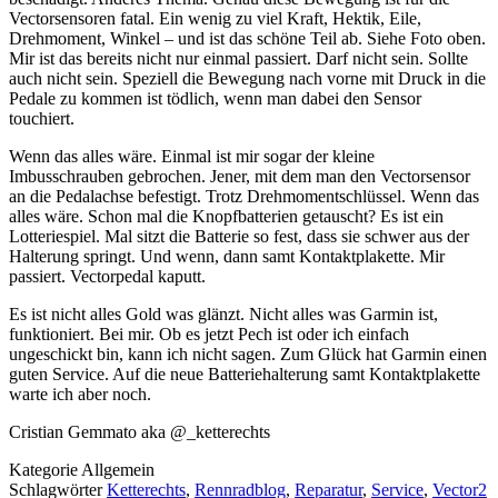
Vectorsensoren fatal. Ein wenig zu viel Kraft, Hektik, Eile,
Drehmoment, Winkel – und ist das schöne Teil ab. Siehe Foto oben.
Mir ist das bereits nicht nur einmal passiert. Darf nicht sein. Sollte
auch nicht sein. Speziell die Bewegung nach vorne mit Druck in die
Pedale zu kommen ist tödlich, wenn man dabei den Sensor
touchiert.
Wenn das alles wäre. Einmal ist mir sogar der kleine
Imbusschrauben gebrochen. Jener, mit dem man den Vectorsensor
an die Pedalachse befestigt. Trotz Drehmomentschlüssel. Wenn das
alles wäre. Schon mal die Knopfbatterien getauscht? Es ist ein
Lotteriespiel. Mal sitzt die Batterie so fest, dass sie schwer aus der
Halterung springt. Und wenn, dann samt Kontaktplakette. Mir
passiert. Vectorpedal kaputt.
Es ist nicht alles Gold was glänzt. Nicht alles was Garmin ist,
funktioniert. Bei mir. Ob es jetzt Pech ist oder ich einfach
ungeschickt bin, kann ich nicht sagen. Zum Glück hat Garmin einen
guten Service. Auf die neue Batteriehalterung samt Kontaktplakette
warte ich aber noch.
Cristian Gemmato aka @_ketterechts
Kategorie
Allgemein
Schlagwörter
Ketterechts
,
Rennradblog
,
Reparatur
,
Service
,
Vector2