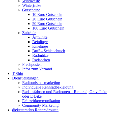
Windweste
Winterjacke
Gutscheine
10 Euro Gutschein
20 Euro Gutschein
50 Euro Gutschein
100 Euro Gutschein
Zubehör
Ärmlinge
Beinlinge
Knielinge
Buff – Schlauchtuch
Radmütze
Radsocken
Frechposten
Infos zum Versand
T-Shirt
Dienstleistungen
Radtourismusmarketing
Individuelle Rennradbekleidung.
Radausfahrten und Radtouren – Rennrad, Gravelbike
oder E-Bike.
Echtzeitkommunikation
Community Marketing
dieketterechts Rennradrouten