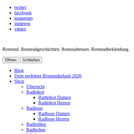
twitter
facebook
instagram
pinterest
vimeo
Rennrad. Rennradgeschichten. Rennradreisen. Rennradbekleidung.
Öffnen
Schließen
Blog
Dein perfekter Rennradurlaub 2026
Shop
Übersicht
Radtrikot
Radtrikot Damen
Radtrikot Herren
Radhose
Radhose Damen
Radhose Herren
Radbrillen
Radhelme