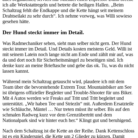
ich alle Werkstattregeln und betrete die heiligen Hallen. „Beim
Schaltzug fehlt die Endkappe und die Kette hängt seit meinem
Drahtseilakt zu sehr durch“. Ich nehme vorweg, was Willi sowieso
gesehen hätte.
Der Hund steckt immer im Detail.
Was Radmechaniker sehen, sieht man selber nicht gern. Der Hund
steckt immer im Detail. Und Details kosten meistens Geld. Willi ist
mit seinem Latein noch lange nicht am Ende und zählt mir auf, was
da und dort noch für Sicherheitsmängel zu beseitigen sind. Ich
denke kurz an meine Brieftasche und gebe das ok. Tu, was du nicht
lassen kannst.
Während mein Schaltzug getauscht wird, plaudere ich mit dem
Team über die bevorstehende Extrem Tour. Mountainbiker am See
ist übrigens offizieller Begleiter und Trouble-Shooter für uns Biker.
Mit 4 Autos werden wir Freaks auf Tritt und Tritt begleitet und
unterstützt. „Wir haben Tee und Striezln“ mit. Außerdem Ersatzteile
wie Schläuche, Mäntel … Nur treten müsst ihr selber. Bis auf den
schmalen Radweg kurz vor dem Grenzübertritt und dem
Nationalpark sind wir hinter euch her.“ Klingt gut und beruhigend.
Nach dem Schaltzug ist die Kette an der Reihe. Dank Kettenschloss
ist es ein Kinderspiel, die Kette um 2 Glieder zu kürzen. Damit