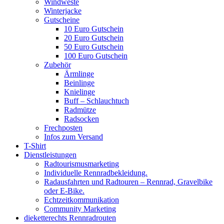
Windweste
Winterjacke
Gutscheine
10 Euro Gutschein
20 Euro Gutschein
50 Euro Gutschein
100 Euro Gutschein
Zubehör
Ärmlinge
Beinlinge
Knielinge
Buff – Schlauchtuch
Radmütze
Radsocken
Frechposten
Infos zum Versand
T-Shirt
Dienstleistungen
Radtourismusmarketing
Individuelle Rennradbekleidung.
Radausfahrten und Radtouren – Rennrad, Gravelbike
oder E-Bike.
Echtzeitkommunikation
Community Marketing
dieketterechts Rennradrouten