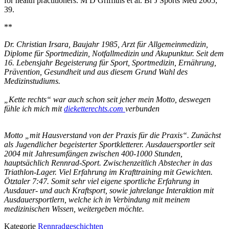
for health practitioners. M D Griffiths et al. Br J Sports Med 2005;
39.
**
Dr. Christian Irsara, Baujahr 1985, Arzt für Allgemeinmedizin,
Diplome für Sportmedizin, Notfallmedizin und Akupunktur. Seit dem
16. Lebensjahr Begeisterung für Sport, Sportmedizin, Ernährung,
Prävention, Gesundheit und aus diesem Grund Wahl des
Medizinstudiums.
„Kette rechts“ war auch schon seit jeher mein Motto, deswegen
fühle ich mich mit
dieketterechts.com
verbunden
Motto „mit Hausverstand von der Praxis für die Praxis“. Zunächst
als Jugendlicher begeisterter Sportkletterer. Ausdauersportler seit
2004 mit Jahresumfängen zwischen 400-1000 Stunden,
hauptsächlich Rennrad-Sport. Zwischenzeitlich Abstecher in das
Triathlon-Lager. Viel Erfahrung im Krafttraining mit Gewichten.
Ötztaler 7:47. Somit sehr viel eigene sportliche Erfahrung in
Ausdauer- und auch Kraftsport, sowie jahrelange Interaktion mit
Ausdauersportlern, welche ich in Verbindung mit meinem
medizinischen Wissen, weitergeben möchte.
Kategorie
Rennradgeschichten