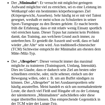
Der „
Minimalist
“: Er versucht mit möglichst geringem
Aufwand möglichst viel zu erreichen, sei es eine Leistung im
Wettkampf oder ein bestimmtes körperbezogenes Ziel
(Körpergewicht, Aussehen). Sehr häufig ist er mit viel Talent
gesegnet, weshalb er meist schon zu Schulzeiten in seiner
Sport-/Turngruppe zu den Besten gehörte. Er macht bereits
früh die Erfahrung, dass er mit relativ wenig Einsatz sportlich
viel erreichen kann. Dieser Typus hat zumeist kein Problem
damit, das Training, aus welchem Grund auch immer, zu
unterbrechen. Er genießt die Auszeit und weiß, dass er bald
wieder „der Alte“ sein wird. Aus traditionell-chinesischer
(TCM) Sichtweise entspricht der Minimalist am ehesten dem
Mitte-/Milz-Typ.
Der „A
llesgeber
“: Dieser versucht immer das maximal
mögliche zu trainieren (Trainingszeit, Umfang, Intensität).
Dies im Glaube, dass er dadurch sein Ziel am besten oder
schnellsten erreiche, oder, nicht seltener, einfach um der
Bewegung willen, oder z. B. um am Buffet sündigen zu
können. Der „Allesgeber“ ist bei Ausdauersportlern sehr
häufig anzutreffen. Meist handelt es sich um normaltalentierte
Leute, die durch viel Fleiß und Hingabe oft zu der Leistung
der talentierteren „Minimalisten“ aufschließen oder diese
sogar übertreffen können. Das entsprechende Gegenstück in
der TCM wäre der Lunge-Typ.