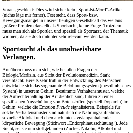
Vorausgeschickt: Dies wird sicher kein „Sport-ist-Mord“-Artikel
(nichts läge mir ferner). Fest steht, dass Sport- bzw.
Bewegungsmangel in unserer heutigen Gesellshcaft das weitaus
größere Problem darstellt als Sportsucht, keine Frage. Trotzdem
muss man sich als Sportler, und speziell als Sportarzt, der Thematik
widmen, da sie doch mitunter sehr relevant werden kann.
Sportsucht als das unabweisbare
Verlangen.
Annähern muss man sich, wie bei allen Fragen der
Biologie/Medizin, aus Sicht der Evolutionsmedizin. Stark
vereinfacht: Bereits sehr früh in der Entwicklung des Menschen
entwickelte sich das sogenannte Belohnungssystem (mesolimbisches
System) in unserem Gehirn. Bestimmte Verhaltensmuster, welche
der Aufrechterhaltung der Art dienlich sind, führen zu einer
spezifischen Ausschüttung von Botenstoffen (speziell Dopamin) im
Gehirn, welche die Emotion
Freude
signalisieren. Beispiele für
solche Verhaltensmuster sind natürlich die Nahrungsaufnahme,
sexuelle Aktivität und eben auch intensive/langanhaltende
körperliche Bewegung (Stichwort „Endorphinausschüttung“). Jede
Sucht, sei sie nun stoffgebunden (Zucker, Nikotin, Alkohol und