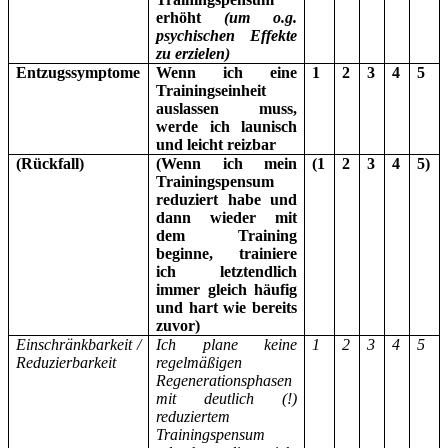
erhöht
(um o.g.
psychischen Effekte
zu erzielen)
Entzugssymptome
Wenn ich eine
1
2
3
4
5
Trainingseinheit
auslassen muss,
werde ich launisch
und leicht reizbar
(Rückfall)
(Wenn ich mein
(1
2
3
4
5)
Trainingspensum
reduziert habe und
dann wieder mit
dem Training
beginne, trainiere
ich letztendlich
immer gleich häufig
und hart wie bereits
zuvor)
Einschränkbarkeit /
Ich plane keine
1
2
3
4
5
Reduzierbarkeit
regelmäßigen
Regenerationsphasen
mit deutlich (!)
reduziertem
Trainingspensum