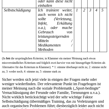
oder kann diese nicht
einhalten
Selbstschädigung
Ich trainiere weiter,
1
2
3
4
5
auch wenn ich nicht
sollte (Verletzung,
Infekt, Erkältung
o.a.), oder mache
Gebrauch von
leistungssteigernden
Mitteln /
Medikamenten /
Methoden
(In
fett
die ursprünglichen Kriterien; in Klammer ein meiner Meinung nach etwas
missverständliches Kriterium und folglich zwei
kursive
von mir hinzugefügte Kriterien als
Alternative für das Kriterium in Klammer). * 1: stimme überhaupt nicht zu; 2: stimme nicht
zu; 3: weder noch; 4: stimme zu; 5: stimme stark zu
Sicher werden sich jetzt viele in einigen der Fragen mehr oder
weniger wiederfinden. Der relevanteste Punkt im Fragebogen ist
meiner Meinung nach die soziale Problematik („Sport-bedingte“
Vernachlässigung der Freunde oder Familie, Trennungen u.v.a.).
Nicht wirklich berücksichtigt wird der sehr wichtige Faktor
Selbstschädigung (übermäßiges Training, das zu Verletzungen und
auch organischen Problemen führt; diesbezüglich leider auch nicht