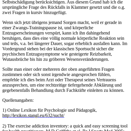
Selbstschädigung berücksichtigen. Aus diesem Grund hab ich die
ursprüngliche Frage des Rückfalls in Klammer gesetzt und die o.g.
zwei Fragen in kursiv hinzugefügt.
Wenn sich jetzt übrigens jemand Sorgen macht, weil er gerade in
einer Zwangs-Trainingspause ist, und körperliche
Entzugserscheinungen verspürt, kann ich ihn dahingehend
beruhigen, dass dies eine völlig normale körperliche Reaktion sein
und teils, v.a. bei längerer Dauer, sogar erheblich ausfallen kann. Im
Vordergrund stehen bei der klassischen Sportsucht sicher die
psychischen Entzugssymptome wie gesteigerte Reizbarkeit,
Wutausbrüche bis hin zu gröberen Wesensveränderungen.
Sollte man einer oder mehreren der oben angeführten Fragen
zustimmen oder sich sonst irgendwie angesprochen fühlen,
empfehle ich dies beim Arzt oder Therapeut seines Vertrauens
anzusprechen, um eine rechtzeitige tiefergehende Abklärung und
gegebenenfalls Behandlung durch Fachkräfte einleiten zu können.
Quellenangaben:
1) Online Lexikon für Psychologie und Pädagogik,
http://lexikon.stangl.eu/632/sucht/
2) The exercise addiction inventory: a quick and easy screening tool