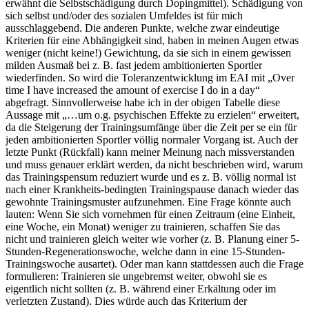
erwähnt die Selbstschädigung durch Dopingmittel). Schädigung von
sich selbst und/oder des sozialen Umfeldes ist für mich
ausschlaggebend. Die anderen Punkte, welche zwar eindeutige
Kriterien für eine Abhängigkeit sind, haben in meinen Augen etwas
weniger (nicht keine!) Gewichtung, da sie sich in einem gewissen
milden Ausmaß bei z. B. fast jedem ambitionierten Sportler
wiederfinden. So wird die Toleranzentwicklung im EAI mit „Over
time I have increased the amount of exercise I do in a day“
abgefragt. Sinnvollerweise habe ich in der obigen Tabelle diese
Aussage mit „…um o.g. psychischen Effekte zu erzielen“ erweitert,
da die Steigerung der Trainingsumfänge über die Zeit per se ein für
jeden ambitionierten Sportler völlig normaler Vorgang ist. Auch der
letzte Punkt (Rückfall) kann meiner Meinung nach missverstanden
und muss genauer erklärt werden, da nicht beschrieben wird, warum
das Trainingspensum reduziert wurde und es z. B. völlig normal ist
nach einer Krankheits-bedingten Trainingspause danach wieder das
gewohnte Trainingsmuster aufzunehmen. Eine Frage könnte auch
lauten: Wenn Sie sich vornehmen für einen Zeitraum (eine Einheit,
eine Woche, ein Monat) weniger zu trainieren, schaffen Sie das
nicht und trainieren gleich weiter wie vorher (z. B. Planung einer 5-
Stunden-Regenerationswoche, welche dann in eine 15-Stunden-
Trainingswoche ausartet). Oder man kann stattdessen auch die Frage
formulieren: Trainieren sie ungebremst weiter, obwohl sie es
eigentlich nicht sollten (z. B. während einer Erkältung oder im
verletzten Zustand). Dies würde auch das Kriterium der