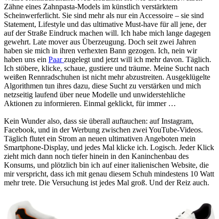
Zähne eines Zahnpasta-Models im künstlich verstärktem
Scheinwerferlicht. Sie sind mehr als nur ein Accessoire – sie sind
Statement, Lifestyle und das ultimative Must-have für all jene, der
auf der Straße Eindruck machen will. Ich habe mich lange dagegen
gewehrt. Late mover aus Überzeugung. Doch seit zwei Jahren
haben sie mich in ihren verhexten Bann gezogen. Ich, nein wir
haben uns ein
Paar
zugelegt und jetzt will ich mehr davon. Täglich.
Ich stöbere, klicke, schaue, gustiere und träume. Meine Sucht nach
weißen Rennradschuhen ist nicht mehr abzustreiten. Ausgeklügelte
Algorithmen tun ihres dazu, diese Sucht zu verstärken und mich
netzseitig laufend über neue Modelle und unwiderstehliche
Aktionen zu informieren. Einmal geklickt, für immer …
Kein Wunder also, dass sie überall auftauchen: auf Instagram,
Facebook, und in der Werbung zwischen zwei YouTube-Videos.
Täglich flutet ein Strom an neuen ultimativen Angeboten mein
Smartphone-Display, und jedes Mal klicke ich. Logisch. Jeder Klick
zieht mich dann noch tiefer hinein in den Kaninchenbau des
Konsums, und plötzlich bin ich auf einer italienischen Website, die
mir verspricht, dass ich mit genau diesem Schuh mindestens 10 Watt
mehr trete. Die Versuchung ist jedes Mal groß. Und der Reiz auch.