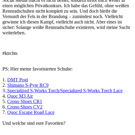
Social Media macht es nicht besser, sondern treibt mich weiter in
einen möglichen Privatkonkurs. Ich habe das Gefühl, ohne weißen
Rennradschuhen nicht komplett zu sein. Und doch bleibt die
Vernunft der Fels in der Brandung – zumindest noch. Vielleicht
gewinne ich diesen Kampf, vielleicht auch nicht. Aber eines ist
sicher: Solange weiße Rennradschuhe existieren, wird meine Sucht
weiterleben.
#ktrchts
PS: Hier meine favorisierten Schuhe:
1.
DMT Pogi
2.
Shimano S-Pyre RC9
3.
Specialized S-Works Torch/
Specialized S-Works Torch Lace
4.
Quoc M3 Air
5.
Crono Shoes CR1
6.
Crono Shoes CV2
7.
Quoc Escape Road Lace
Und welche sind eure Favoriten?