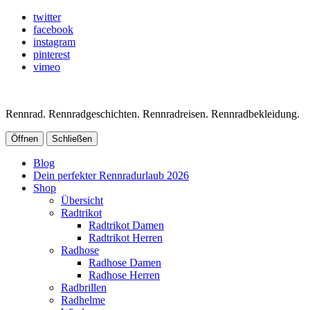
twitter
facebook
instagram
pinterest
vimeo
Rennrad. Rennradgeschichten. Rennradreisen. Rennradbekleidung.
Öffnen
Schließen
Blog
Dein perfekter Rennradurlaub 2026
Shop
Übersicht
Radtrikot
Radtrikot Damen
Radtrikot Herren
Radhose
Radhose Damen
Radhose Herren
Radbrillen
Radhelme