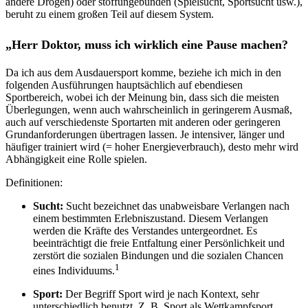
andere Drogen) oder stoffungebunden (Spielsucht, Sportsucht usw.),
beruht zu einem großen Teil auf diesem System.
„Herr Doktor, muss ich wirklich eine Pause machen?
Da ich aus dem Ausdauersport komme, beziehe ich mich in den
folgenden Ausführungen hauptsächlich auf ebendiesen
Sportbereich, wobei ich der Meinung bin, dass sich die meisten
Überlegungen, wenn auch wahrscheinlich in geringerem Ausmaß,
auch auf verschiedenste Sportarten mit anderen oder geringeren
Grundanforderungen übertragen lassen. Je intensiver, länger und
häufiger trainiert wird (= hoher Energieverbrauch), desto mehr wird
Abhängigkeit eine Rolle spielen.
Definitionen:
Sucht:
Sucht bezeichnet das unabweisbare Verlangen nach
einem bestimmten Erlebniszustand. Diesem Verlangen
werden die Kräfte des Verstandes untergeordnet. Es
beeinträchtigt die freie Entfaltung einer Persönlichkeit und
zerstört die sozialen Bindungen und die sozialen Chancen
1
eines Individuums.
Sport:
Der Begriff Sport wird je nach Kontext, sehr
unterschiedlich benutzt. Z. B. Sport als Wettkampfsport,