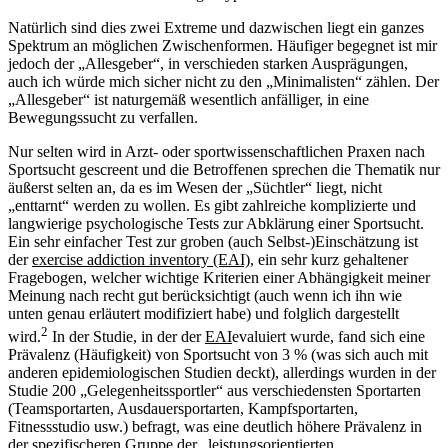
Natürlich sind dies zwei Extreme und dazwischen liegt ein ganzes
Spektrum an möglichen Zwischenformen. Häufiger begegnet ist mir
jedoch der „Allesgeber“, in verschieden starken Ausprägungen,
auch ich würde mich sicher nicht zu den „Minimalisten“ zählen. Der
„Allesgeber“ ist naturgemäß wesentlich anfälliger, in eine
Bewegungssucht zu verfallen.
Nur selten wird in Arzt- oder sportwissenschaftlichen Praxen nach
Sportsucht gescreent und die Betroffenen sprechen die Thematik nur
äußerst selten an, da es im Wesen der „Süchtler“ liegt, nicht
„enttarnt“ werden zu wollen. Es gibt zahlreiche komplizierte und
langwierige psychologische Tests zur Abklärung einer Sportsucht.
Ein sehr einfacher Test zur groben (auch Selbst-)Einschätzung ist
der
exercise addiction inventory (EAI),
ein sehr kurz gehaltener
Fragebogen, welcher wichtige Kriterien einer Abhängigkeit meiner
Meinung nach recht gut berücksichtigt (auch wenn ich ihn wie
unten genau erläutert modifiziert habe) und folglich dargestellt
2
wird.
In der Studie, in der der
EAI
evaluiert wurde, fand sich eine
Prävalenz (Häufigkeit) von Sportsucht von 3 % (was sich auch mit
anderen epidemiologischen Studien deckt), allerdings wurden in der
Studie 200 „Gelegenheitssportler“ aus verschiedensten Sportarten
(Teamsportarten, Ausdauersportarten, Kampfsportarten,
Fitnessstudio usw.) befragt, was eine deutlich höhere Prävalenz in
der spezifischeren Gruppe der „leistungsorientierten