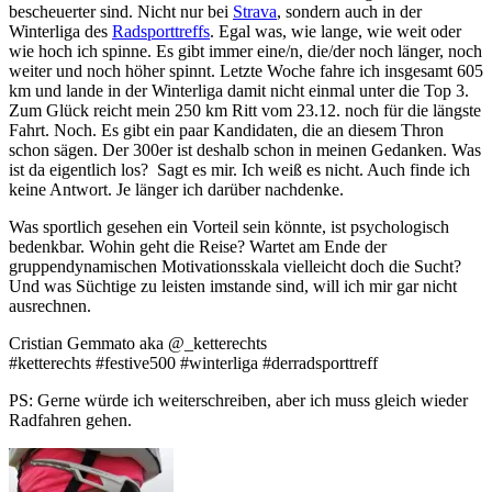
bescheuerter sind. Nicht nur bei
Strava
, sondern auch in der
Winterliga des
Radsporttreffs
. Egal was, wie lange, wie weit oder
wie hoch ich spinne. Es gibt immer eine/n, die/der noch länger, noch
weiter und noch höher spinnt. Letzte Woche fahre ich insgesamt 605
km und lande in der Winterliga damit nicht einmal unter die Top 3.
Zum Glück reicht mein 250 km Ritt vom 23.12. noch für die längste
Fahrt. Noch. Es gibt ein paar Kandidaten, die an diesem Thron
schon sägen. Der 300er ist deshalb schon in meinen Gedanken. Was
ist da eigentlich los? Sagt es mir. Ich weiß es nicht. Auch finde ich
keine Antwort. Je länger ich darüber nachdenke.
Was sportlich gesehen ein Vorteil sein könnte, ist psychologisch
bedenkbar. Wohin geht die Reise? Wartet am Ende der
gruppendynamischen Motivationsskala vielleicht doch die Sucht?
Und was Süchtige zu leisten imstande sind, will ich mir gar nicht
ausrechnen.
Cristian Gemmato aka @_ketterechts
#ketterechts #festive500 #winterliga #derradsporttreff
PS: Gerne würde ich weiterschreiben, aber ich muss gleich wieder
Radfahren gehen.