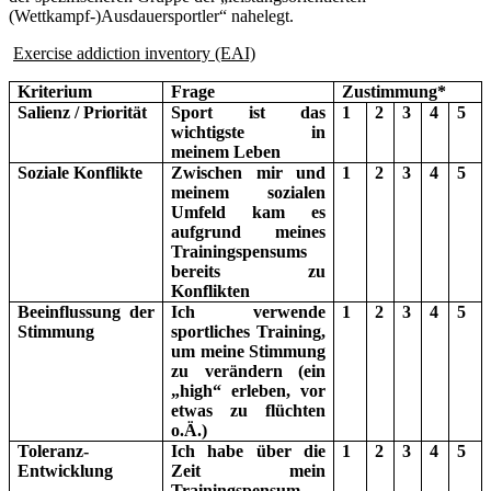
(Wettkampf-)Ausdauersportler“ nahelegt.
Exercise addiction inventory (EAI)
Kriterium
Frage
Zustimmung*
Salienz / Priorität
Sport ist das
1
2
3
4
5
wichtigste in
meinem Leben
Soziale Konflikte
Zwischen mir und
1
2
3
4
5
meinem sozialen
Umfeld kam es
aufgrund meines
Trainingspensums
bereits zu
Konflikten
Beeinflussung der
Ich verwende
1
2
3
4
5
Stimmung
sportliches Training,
um meine Stimmung
zu verändern (ein
„high“ erleben, vor
etwas zu flüchten
o.Ä.)
Toleranz-
Ich habe über die
1
2
3
4
5
Entwicklung
Zeit mein
Trainingspensum