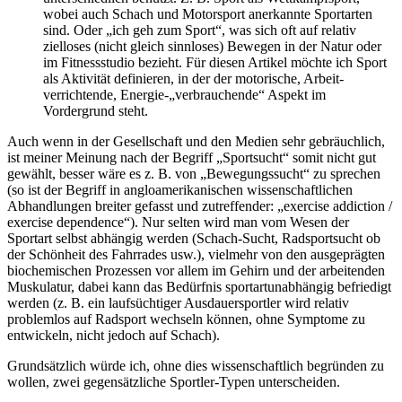
wobei auch Schach und Motorsport anerkannte Sportarten
sind. Oder „ich geh zum Sport“, was sich oft auf relativ
zielloses (nicht gleich sinnloses) Bewegen in der Natur oder
im Fitnessstudio bezieht. Für diesen Artikel möchte ich Sport
als Aktivität definieren, in der der motorische, Arbeit-
verrichtende, Energie-„verbrauchende“ Aspekt im
Vordergrund steht.
Auch wenn in der Gesellschaft und den Medien sehr gebräuchlich,
ist meiner Meinung nach der Begriff „Sportsucht“ somit nicht gut
gewählt, besser wäre es z. B. von „Bewegungssucht“ zu sprechen
(so ist der Begriff in angloamerikanischen wissenschaftlichen
Abhandlungen breiter gefasst und zutreffender: „exercise addiction /
exercise dependence“). Nur selten wird man vom Wesen der
Sportart selbst abhängig werden (Schach-Sucht, Radsportsucht ob
der Schönheit des Fahrrades usw.), vielmehr von den ausgeprägten
biochemischen Prozessen vor allem im Gehirn und der arbeitenden
Muskulatur, dabei kann das Bedürfnis sportartunabhängig befriedigt
werden (z. B. ein laufsüchtiger Ausdauersportler wird relativ
problemlos auf Radsport wechseln können, ohne Symptome zu
entwickeln, nicht jedoch auf Schach).
Grundsätzlich würde ich, ohne dies wissenschaftlich begründen zu
wollen, zwei gegensätzliche Sportler-Typen unterscheiden.