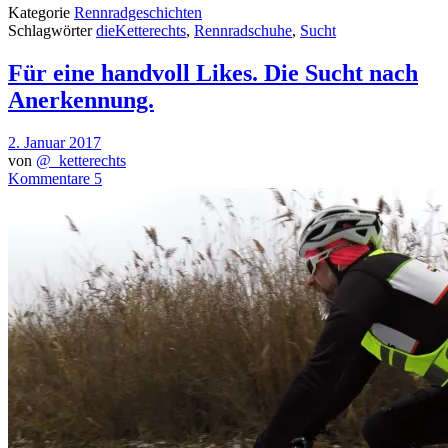
Kategorie
Rennradgeschichten
Schlagwörter
dieKetterechts
,
Rennradschuhe
,
Sucht
Für eine handvoll Likes. Die Sucht nach
Anerkennung.
2. Januar 2017
von
@_ketterechts
Kommentare 5