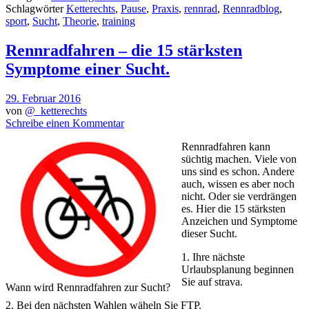
Schlagwörter
Ketterechts
,
Pause
,
Praxis
,
rennrad
,
Rennradblog
,
sport
,
Sucht
,
Theorie
,
training
Rennradfahren – die 15 stärksten
Symptome einer Sucht.
29. Februar 2016
von
@_ketterechts
Schreibe einen Kommentar
Rennradfahren kann
süchtig machen. Viele von
uns sind es schon. Andere
auch, wissen es aber noch
nicht. Oder sie verdrängen
es. Hier die 15 stärksten
Anzeichen und Symptome
dieser Sucht.
1. Ihre nächste
Urlaubsplanung beginnen
Sie auf strava.
Wann wird Rennradfahren zur Sucht?
2. Bei den nächsten Wahlen wäheln Sie FTP.