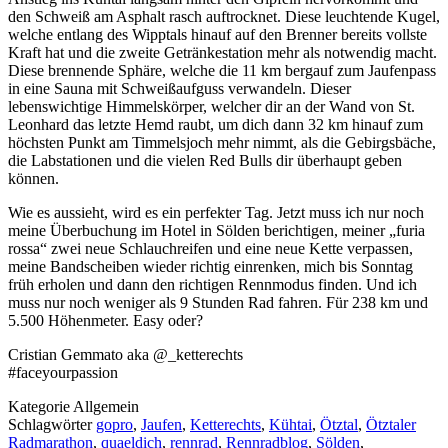
den Schweiß am Asphalt rasch auftrocknet. Diese leuchtende Kugel,
welche entlang des Wipptals hinauf auf den Brenner bereits vollste
Kraft hat und die zweite Getränkestation mehr als notwendig macht.
Diese brennende Sphäre, welche die 11 km bergauf zum Jaufenpass
in eine Sauna mit Schweißaufguss verwandeln. Dieser
lebenswichtige Himmelskörper, welcher dir an der Wand von St.
Leonhard das letzte Hemd raubt, um dich dann 32 km hinauf zum
höchsten Punkt am Timmelsjoch mehr nimmt, als die Gebirgsbäche,
die Labstationen und die vielen Red Bulls dir überhaupt geben
können.
Wie es aussieht, wird es ein perfekter Tag. Jetzt muss ich nur noch
meine Überbuchung im Hotel in Sölden berichtigen, meiner „furia
rossa“ zwei neue Schlauchreifen und eine neue Kette verpassen,
meine Bandscheiben wieder richtig einrenken, mich bis Sonntag
früh erholen und dann den richtigen Rennmodus finden. Und ich
muss nur noch weniger als 9 Stunden Rad fahren. Für 238 km und
5.500 Höhenmeter. Easy oder?
Cristian Gemmato aka @_ketterechts
#faceyourpassion
Kategorie
Allgemein
Schlagwörter
gopro
,
Jaufen
,
Ketterechts
,
Kühtai
,
Ötztal
,
Ötztaler
Radmarathon
,
quaeldich
,
rennrad
,
Rennradblog
,
Sölden
,