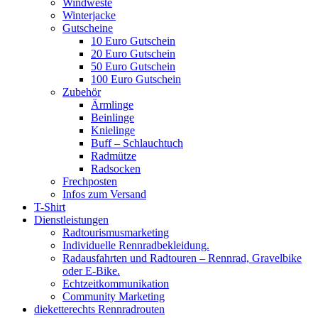
Windweste
Winterjacke
Gutscheine
10 Euro Gutschein
20 Euro Gutschein
50 Euro Gutschein
100 Euro Gutschein
Zubehör
Ärmlinge
Beinlinge
Knielinge
Buff – Schlauchtuch
Radmütze
Radsocken
Frechposten
Infos zum Versand
T-Shirt
Dienstleistungen
Radtourismusmarketing
Individuelle Rennradbekleidung.
Radausfahrten und Radtouren – Rennrad, Gravelbike
oder E-Bike.
Echtzeitkommunikation
Community Marketing
dieketterechts Rennradrouten