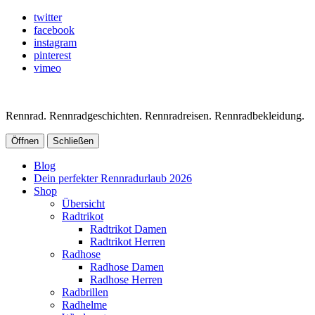
twitter
facebook
instagram
pinterest
vimeo
Rennrad. Rennradgeschichten. Rennradreisen. Rennradbekleidung.
Öffnen
Schließen
Blog
Dein perfekter Rennradurlaub 2026
Shop
Übersicht
Radtrikot
Radtrikot Damen
Radtrikot Herren
Radhose
Radhose Damen
Radhose Herren
Radbrillen
Radhelme