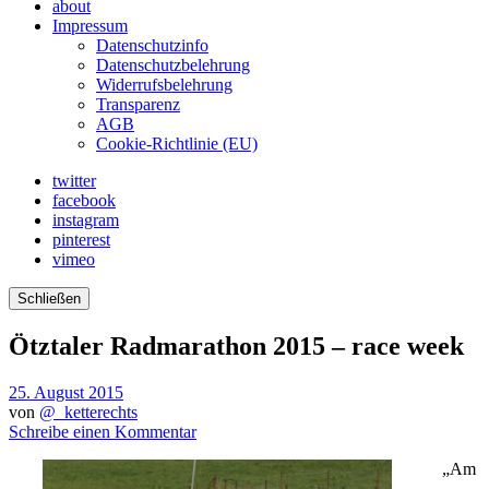
about
Impressum
Datenschutzinfo
Datenschutzbelehrung
Widerrufsbelehrung
Transparenz
AGB
Cookie-Richtlinie (EU)
twitter
facebook
instagram
pinterest
vimeo
Schließen
Ötztaler Radmarathon 2015 – race week
25. August 2015
von
@_ketterechts
Schreibe einen Kommentar
„Am