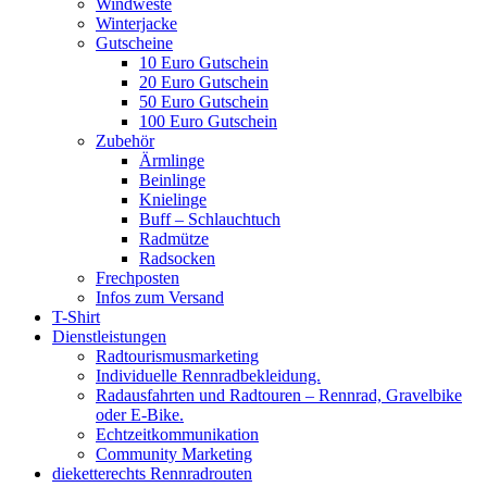
Windweste
Winterjacke
Gutscheine
10 Euro Gutschein
20 Euro Gutschein
50 Euro Gutschein
100 Euro Gutschein
Zubehör
Ärmlinge
Beinlinge
Knielinge
Buff – Schlauchtuch
Radmütze
Radsocken
Frechposten
Infos zum Versand
T-Shirt
Dienstleistungen
Radtourismusmarketing
Individuelle Rennradbekleidung.
Radausfahrten und Radtouren – Rennrad, Gravelbike
oder E-Bike.
Echtzeitkommunikation
Community Marketing
dieketterechts Rennradrouten