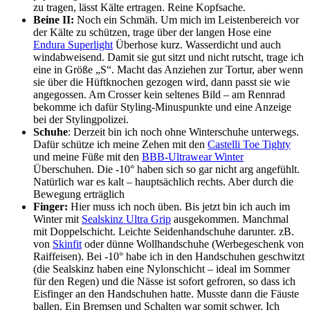
zu tragen, lässt Kälte ertragen. Reine Kopfsache.
Beine II:
Noch ein Schmäh. Um mich im Leistenbereich vor
der Kälte zu schützen, trage über der langen Hose eine
Endura Superlight
Überhose kurz. Wasserdicht und auch
windabweisend. Damit sie gut sitzt und nicht rutscht, trage ich
eine in Größe „S“. Macht das Anziehen zur Tortur, aber wenn
sie über die Hüftknochen gezogen wird, dann passt sie wie
angegossen. Am Crosser kein seltenes Bild – am Rennrad
bekomme ich dafür Styling-Minuspunkte und eine Anzeige
bei der Stylingpolizei.
Schuhe
: Derzeit bin ich noch ohne Winterschuhe unterwegs.
Dafür schütze ich meine Zehen mit den
Castelli Toe Tighty
und meine Füße mit den
BBB-Ultrawear Winter
Überschuhen. Die -10° haben sich so gar nicht arg angefühlt.
Natürlich war es kalt – hauptsächlich rechts. Aber durch die
Bewegung erträglich
Finger:
Hier muss ich noch üben. Bis jetzt bin ich auch im
Winter mit
Sealskinz Ultra Grip
ausgekommen. Manchmal
mit Doppelschicht. Leichte Seidenhandschuhe darunter. zB.
von
Skinfit
oder dünne Wollhandschuhe (Werbegeschenk von
Raiffeisen). Bei -10° habe ich in den Handschuhen geschwitzt
(die Sealskinz haben eine Nylonschicht – ideal im Sommer
für den Regen) und die Nässe ist sofort gefroren, so dass ich
Eisfinger an den Handschuhen hatte. Musste dann die Fäuste
ballen. Ein Bremsen und Schalten war somit schwer. Ich