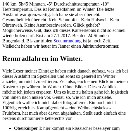
140 km. 5h45 Minuten. -5° Durchschnittstemperatur. -10°
Tiefsttemperatur. Das ist Rennradfahren im Winter. Die letzte
Ausfahrt war grenzwertig. Ich habe sie aber überlebt.
Gesundheitlich überlebt. Kein Schnupfen. Kein Halsweh. Kein
Ohrenweh. Keine Atembeschwerden. Glück gehabt?
Möglicherweise. Gut, dass ich dieses Kälteerlebnis nicht so schnell
wiederholen darf. Erst am 27.1.2017. Bei den 24 Stunden
Burgenland. Bis zur triplen
Seeumrundung
ist ja noch Zeit.
Vielleicht haben wir heuer im Jänner einen Jahrhundertsommer.
Rennradfahren im Winter.
Viele Leser meiner Einträge haben mich danach gefragt, was ich bei
dieser Ausfahrt im Speziellen und sonst so generell im Winter
anziehe, um nicht zu erfrieren. Zeit also, euch einen Blick in meinen
Kasten zu gewähren. In Worten. Ohne Bilder. Diesen Anblick
möchte ich jedem ersparen. Um es kurz zu halten gehe ich logistisch
von innen nach außen vor. Genau so, wie ich mich anziehe.
Eigentlich wollte ich mich dabei fotografieren. Ein noch nicht
100%ig erreichtes Kampfgewicht – eine Weihnachtskekse-
Frühform, hat mich aber davon abgehalten. Stellt euch einfach eine
bestens durchtrainierte ketterechts vor.
Oberkörper I
: hier kommt ein klassischer baselayer zum