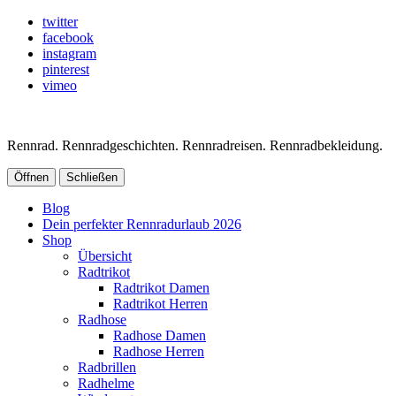
twitter
facebook
instagram
pinterest
vimeo
Rennrad. Rennradgeschichten. Rennradreisen. Rennradbekleidung.
Öffnen
Schließen
Blog
Dein perfekter Rennradurlaub 2026
Shop
Übersicht
Radtrikot
Radtrikot Damen
Radtrikot Herren
Radhose
Radhose Damen
Radhose Herren
Radbrillen
Radhelme