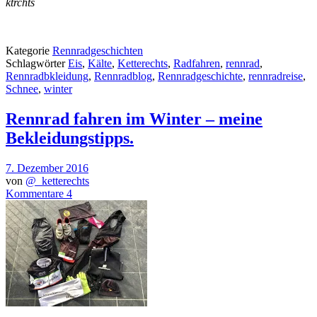
ktrchts
Kategorie
Rennradgeschichten
Schlagwörter
Eis
,
Kälte
,
Ketterechts
,
Radfahren
,
rennrad
,
Rennradbkleidung
,
Rennradblog
,
Rennradgeschichte
,
rennradreise
,
Schnee
,
winter
Rennrad fahren im Winter – meine
Bekleidungstipps.
7. Dezember 2016
von
@_ketterechts
Kommentare 4