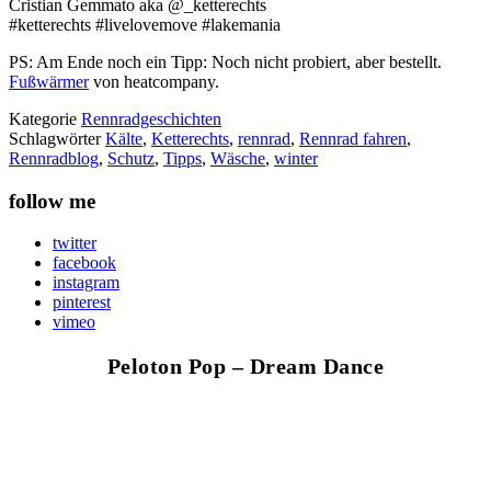
Cristian Gemmato aka @_ketterechts
#ketterechts #livelovemove #lakemania
PS: Am Ende noch ein Tipp: Noch nicht probiert, aber bestellt.
Fußwärmer
von heatcompany.
Kategorie
Rennradgeschichten
Schlagwörter
Kälte
,
Ketterechts
,
rennrad
,
Rennrad fahren
,
Rennradblog
,
Schutz
,
Tipps
,
Wäsche
,
winter
follow me
twitter
facebook
instagram
pinterest
vimeo
Peloton Pop – Dream Dance