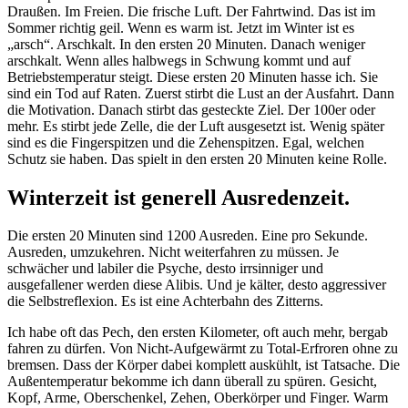
Draußen. Im Freien. Die frische Luft. Der Fahrtwind. Das ist im
Sommer richtig geil. Wenn es warm ist. Jetzt im Winter ist es
„arsch“. Arschkalt. In den ersten 20 Minuten. Danach weniger
arschkalt. Wenn alles halbwegs in Schwung kommt und auf
Betriebstemperatur steigt. Diese ersten 20 Minuten hasse ich. Sie
sind ein Tod auf Raten. Zuerst stirbt die Lust an der Ausfahrt. Dann
die Motivation. Danach stirbt das gesteckte Ziel. Der 100er oder
mehr. Es stirbt jede Zelle, die der Luft ausgesetzt ist. Wenig später
sind es die Fingerspitzen und die Zehenspitzen. Egal, welchen
Schutz sie haben. Das spielt in den ersten 20 Minuten keine Rolle.
Winterzeit ist generell Ausredenzeit.
Die ersten 20 Minuten sind 1200 Ausreden. Eine pro Sekunde.
Ausreden, umzukehren. Nicht weiterfahren zu müssen. Je
schwächer und labiler die Psyche, desto irrsinniger und
ausgefallener werden diese Alibis. Und je kälter, desto aggressiver
die Selbstreflexion. Es ist eine Achterbahn des Zitterns.
Ich habe oft das Pech, den ersten Kilometer, oft auch mehr, bergab
fahren zu dürfen. Von Nicht-Aufgewärmt zu Total-Erfroren ohne zu
bremsen. Dass der Körper dabei komplett auskühlt, ist Tatsache. Die
Außentemperatur bekomme ich dann überall zu spüren. Gesicht,
Kopf, Arme, Oberschenkel, Zehen, Oberkörper und Finger. Warm