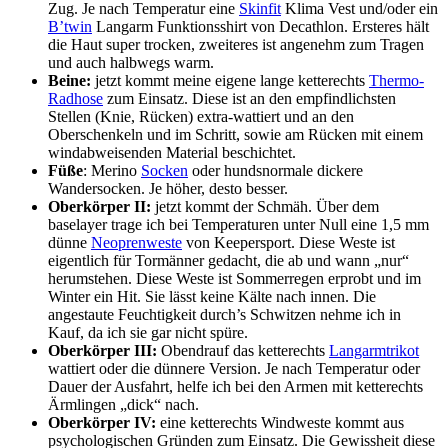
Zug. Je nach Temperatur eine
Skinfit
Klima Vest und/oder ein
B’twin
Langarm Funktionsshirt von Decathlon. Ersteres hält
die Haut super trocken, zweiteres ist angenehm zum Tragen
und auch halbwegs warm.
Beine:
jetzt kommt meine eigene lange ketterechts
Thermo-
Radhose
zum Einsatz. Diese ist an den empfindlichsten
Stellen (Knie, Rücken) extra-wattiert und an den
Oberschenkeln und im Schritt, sowie am Rücken mit einem
windabweisenden Material beschichtet.
Füße
: Merino
Socken
oder hundsnormale dickere
Wandersocken. Je höher, desto besser.
Oberkörper II:
jetzt kommt der Schmäh. Über dem
baselayer trage ich bei Temperaturen unter Null eine 1,5 mm
dünne
Neoprenweste
von Keepersport. Diese Weste ist
eigentlich für Tormänner gedacht, die ab und wann „nur“
herumstehen. Diese Weste ist Sommerregen erprobt und im
Winter ein Hit. Sie lässt keine Kälte nach innen. Die
angestaute Feuchtigkeit durch’s Schwitzen nehme ich in
Kauf, da ich sie gar nicht spüre.
Oberkörper III:
Obendrauf das ketterechts
Langarmtrikot
wattiert oder die dünnere Version. Je nach Temperatur oder
Dauer der Ausfahrt, helfe ich bei den Armen mit ketterechts
Ärmlingen „dick“ nach.
Oberkörper IV:
eine ketterechts Windweste kommt aus
psychologischen Gründen zum Einsatz. Die Gewissheit diese