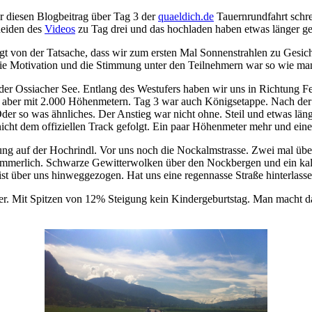
r diesen Blogbeitrag über Tag 3 der
quaeldich.de
Tauernrundfahrt schrei
neiden des
Videos
zu Tag drei und das hochladen haben etwas länger ge
gt von der Tatsache, dass wir zum ersten Mal Sonnenstrahlen zu Gesic
 Motivation und die Stimmung unter den Teilnehmern war so wie man
 der Ossiacher See. Entlang des Westufers haben wir uns in Richtung F
r aber mit 2.000 Höhenmetern. Tag 3 war auch Königsetappe. Nach der S
der so was ähnliches. Der Anstieg war nicht ohne. Steil und etwas läng
icht dem offiziellen Track gefolgt. Ein paar Höhenmeter mehr und ein
ung auf der Hochrindl. Vor uns noch die Nockalmstrasse. Zwei mal über
ommerlich. Schwarze Gewitterwolken über den Nockbergen und ein kal
ist über uns hinweggezogen. Hat uns eine regennasse Straße hinterlas
er. Mit Spitzen von 12% Steigung kein Kindergeburtstag. Man macht da