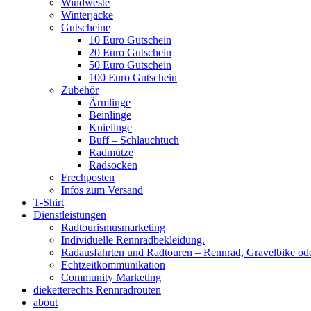
Windweste
Winterjacke
Gutscheine
10 Euro Gutschein
20 Euro Gutschein
50 Euro Gutschein
100 Euro Gutschein
Zubehör
Ärmlinge
Beinlinge
Knielinge
Buff – Schlauchtuch
Radmütze
Radsocken
Frechposten
Infos zum Versand
T-Shirt
Dienstleistungen
Radtourismusmarketing
Individuelle Rennradbekleidung.
Radausfahrten und Radtouren – Rennrad, Gravelbike od
Echtzeitkommunikation
Community Marketing
dieketterechts Rennradrouten
about