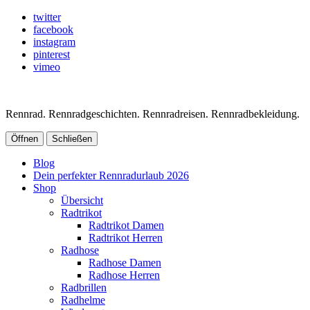
twitter
facebook
instagram
pinterest
vimeo
Rennrad. Rennradgeschichten. Rennradreisen. Rennradbekleidung.
Öffnen
Schließen
Blog
Dein perfekter Rennradurlaub 2026
Shop
Übersicht
Radtrikot
Radtrikot Damen
Radtrikot Herren
Radhose
Radhose Damen
Radhose Herren
Radbrillen
Radhelme