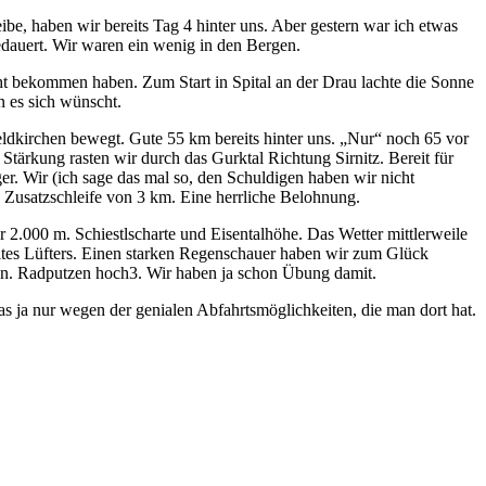
be, haben wir bereits Tag 4 hinter uns. Aber gestern war ich etwas
dauert. Wir waren ein wenig in den Bergen.
ht bekommen haben. Zum Start in Spital an der Drau lachte die Sonne
 es sich wünscht.
eldkirchen bewegt. Gute 55 km bereits hinter uns. „Nur“ noch 65 vor
tärkung rasten wir durch das Gurktal Richtung Sirnitz. Bereit für
er. Wir (ich sage das mal so, den Schuldigen haben wir nicht
e Zusatzschleife von 3 km. Eine herrliche Belohnung.
 2.000 m. Schiestlscharte und Eisentalhöhe. Das Wetter mittlerweile
tes Lüfters. Einen starken Regenschauer haben wir zum Glück
sen. Radputzen hoch3. Wir haben ja schon Übung damit.
s ja nur wegen der genialen Abfahrtsmöglichkeiten, die man dort hat.